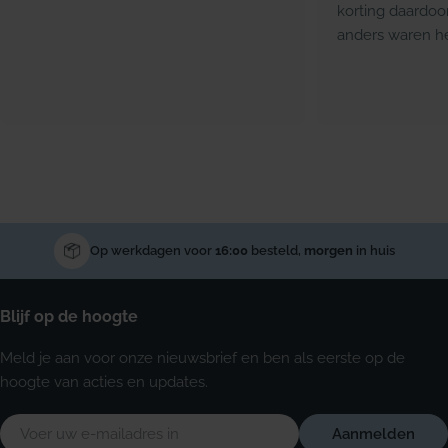
korting daardoo
anders waren he
Op werkdagen voor
16:00
besteld,
morgen
in huis
Blijf op de hoogte
Meld je aan voor onze nieuwsbrief en ben als eerste op de
hoogte van acties en updates.
E-
Aanmelden