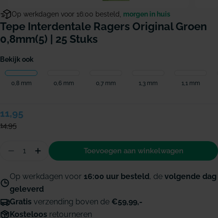
Op werkdagen voor 16:00 besteld,
morgen in huis
Tepe Interdentale Ragers Original Groen
0,8mm(5) | 25 Stuks
Bekijk ook
0,8 mm
0,6 mm
0,7 mm
1,3 mm
1,1 mm
Verkoopprijs
11,95
Normale
prijs
14,95
Hoeveelheid
Toevoegen aan winkelwagen
Aantal verminderen voor TePe Interdentale ragers
Hoeveelheid verhogen voor TePe Interdenta
Op werkdagen voor
16:00 uur besteld
, de
volgende dag
geleverd
Gratis
verzending boven de
€59,99,-
Kosteloos
retourneren