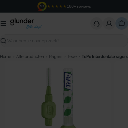
Ga
★★★★★
180+ reviews
9,3
naar
de
inhoud
Win
Zoeken
›
›
›
›
Home
Alle producten
Ragers
Tepe
TePe Interdentale ragers
Open media 0 in modaal venster
Open m