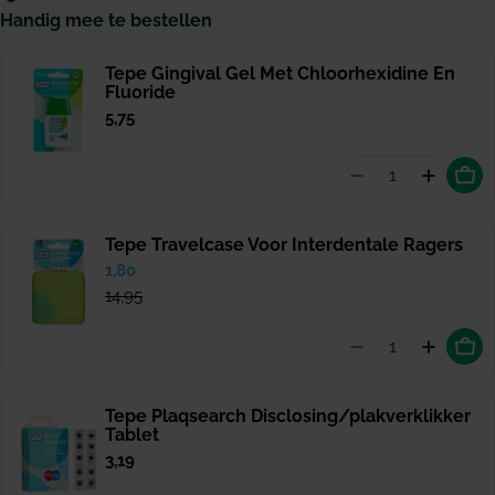
Handig mee te bestellen
Tepe Gingival Gel Met Chloorhexidine En
Fluoride
Normale
5,75
prijs
Aantal vermind
Hoeveel
Tepe Travelcase Voor Interdentale Ragers
Verkoopprijs
1,80
Normale
prijs
14,95
Aantal vermind
Hoevee
Tepe Plaqsearch Disclosing/plakverklikker
Tablet
Normale
3,19
prijs