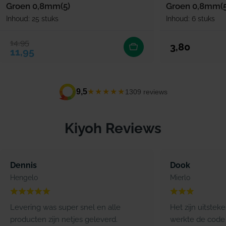
Groen 0,8mm(5)
Groen 0,8mm(5
Inhoud: 25 stuks
Inhoud: 6 stuks
14,95
Verkoopprijs
Normale prijs
Normale prijs
3,80
11,95
★★★★★
9,5
1309 reviews
Kiyoh Reviews
Dennis
Dook
Hengelo
Mierlo
Levering was super snel en alle
Het zijn uitstek
producten zijn netjes geleverd.
werkte de code 