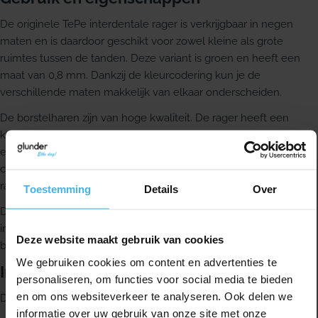
De originele TePe interdentale rager is verkrijgbaar in negen
maten en is daardoor geschikt voor zowel kleine als grote
ruimtes tussen de tanden. Deze variant is groen en heeft een
maat van 0,8 mm. Dankzij de kleurcodering kun je de
verschillende maten makkelijk van elkaar onderscheiden.
De borstelharen zijn van hoge kwaliteit. De rager heeft een
kunststof ommantelde metalen draad en bestaat uit een borstel
en handvat uit één stuk. Het unieke TePe-handvat ligt
comfortabel in de hand en geeft een stevige grip, zodat je de
rager gebruiksvriendelijk en ergonomisch kunt vasthouden.
Toestemming
Details
Over
Deze rager is ook geschikt voor een efficiënte reiniging van
implantaten en vaste orthodontische apparatuur, zoals een
Deze website maakt gebruik van cookies
beugel.
We gebruiken cookies om content en advertenties te
Inhoud
personaliseren, om functies voor social media te bieden
en om ons websiteverkeer te analyseren. Ook delen we
Deze verpakking bevat 25 stuks.
informatie over uw gebruik van onze site met onze