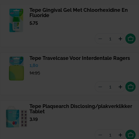
Tepe Gingival Gel Met Chloorhexidine En
Fluoride
Normale
5,75
prijs
Aantal vermind
Hoeveel
Tepe Travelcase Voor Interdentale Ragers
Verkoopprijs
1,80
Normale
prijs
14,95
Aantal vermind
Hoevee
Tepe Plaqsearch Disclosing/plakverklikker
Tablet
Normale
3,19
prijs
Aantal vermind
Hoevee