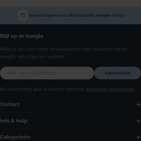
Op werkdagen voor
16:00
besteld,
morgen
in huis
Blijf op de hoogte
Meld je aan voor onze nieuwsbrief en ben als eerste op de
hoogte van acties en updates.
E-
Aanmelden
mail
Na aanmelding gaat u akkoord met onze
algemene voorwaarden
.
Contact
Info & Hulp
Categorieën