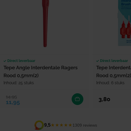
Direct leverbaar
Direct leverbaar
Tepe Angle Interdentale Ragers
Tepe Interdent
Rood 0,5mm(2)
Rood 0,5mm(2
Inhoud: 25 stuks
Inhoud: 6 stuks
14,95
Verkoopprijs
Normale prijs
Normale prijs
3,80
11,95
★★★★★
9,5
1309 reviews