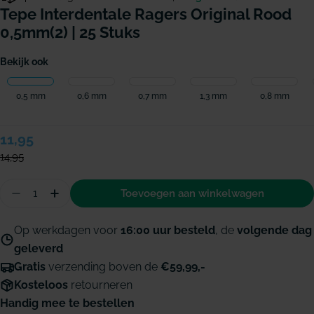
Tepe Interdentale Ragers Original Rood
0,5mm(2) | 25 Stuks
Bekijk ook
0,5 mm
0,6 mm
0,7 mm
1,3 mm
0,8 mm
Verkoopprijs
11,95
Normale
prijs
14,95
Hoeveelheid
Toevoegen aan winkelwagen
Aantal verminderen voor TePe Interdentale ragers
Hoeveelheid verhogen voor TePe Interdenta
Op werkdagen voor
16:00 uur besteld
, de
volgende dag
geleverd
Gratis
verzending boven de
€59,99,-
Kosteloos
retourneren
Handig mee te bestellen