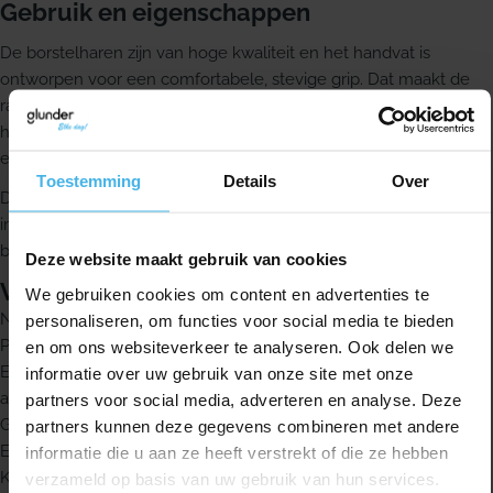
Gebruik en eigenschappen
De borstelharen zijn van hoge kwaliteit en het handvat is
ontworpen voor een comfortabele, stevige grip. Dat maakt de
rager gebruiksvriendelijk en ergonomisch in gebruik. De rager
heeft een kunststof ommantelde metalen draad en bestaat uit
een borstel en handvat uit één stuk.
Toestemming
Details
Over
Deze rager is ook geschikt voor efficiënte reiniging van
implantaten en vaste orthodontische apparatuur, zoals een
beugel.
Deze website maakt gebruik van cookies
Voordelen
We gebruiken cookies om content en advertenties te
Negen maten met kleurcodering
personaliseren, om functies voor social media te bieden
Plastic gecoate metaaldraad
en om ons websiteverkeer te analyseren. Ook delen we
Efficiënte reiniging van implantaten en vaste orthodontische
informatie over uw gebruik van onze site met onze
apparatuur
partners voor social media, adverteren en analyse. Deze
Gebruiksvriendelijk handvat
partners kunnen deze gegevens combineren met andere
Ergonomisch in gebruik
informatie die u aan ze heeft verstrekt of die ze hebben
Kunststof ommantelde metalen draad
verzameld op basis van uw gebruik van hun services.