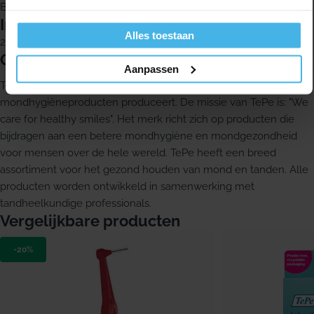
Borstel en handvat uit één stuk
Inhoud
Alles toestaan
25 stuks
Over TePe
Aanpassen
TePe is een familiebedrijf uit Zweden dat sinds 1965
mondhygiëneproducten produceert. De missie van TePe is: "We
care for healthy smiles". Het merk richt zich op producten die
bijdragen aan een betere mondhygiëne en mondgezondheid
voor mensen over de hele wereld. TePe heeft een breed
assortiment voor het gezond houden van mond en tanden. Alle
producten worden ontwikkeld in samenwerking met
tandheelkundige professionals.
Vergelijkbare producten
-20%