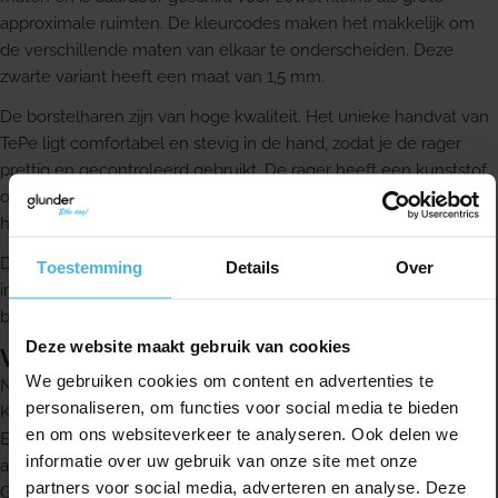
approximale ruimten. De kleurcodes maken het makkelijk om
de verschillende maten van elkaar te onderscheiden. Deze
zwarte variant heeft een maat van 1,5 mm.
De borstelharen zijn van hoge kwaliteit. Het unieke handvat van
TePe ligt comfortabel en stevig in de hand, zodat je de rager
prettig en gecontroleerd gebruikt. De rager heeft een kunststof
ommantelde metalen draad en bestaat uit een borstel en
handvat uit één stuk.
Deze rager is ook geschikt voor een efficiënte reiniging van
Toestemming
Details
Over
implantaten en vaste orthodontische apparatuur, zoals een
beugel.
Deze website maakt gebruik van cookies
Voordelen
We gebruiken cookies om content en advertenties te
Negen kleurgecodeerde maten
personaliseren, om functies voor social media te bieden
Kunststof ommantelde metalen draad
en om ons websiteverkeer te analyseren. Ook delen we
Efficiënte reiniging van implantaten en vaste orthodontische
informatie over uw gebruik van onze site met onze
apparatuur
partners voor social media, adverteren en analyse. Deze
Gebruiksvriendelijk handvat