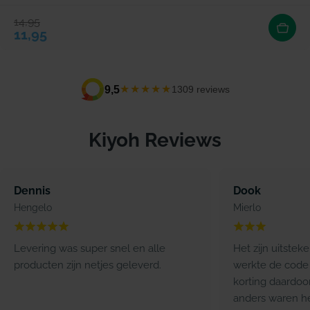
14,95
Verkoopprijs
Normale prijs
11,95
★★★★★
9,5
1309 reviews
Kiyoh Reviews
Dennis
Dook
Hengelo
Mierlo
Levering was super snel en alle
Het zijn uitstek
producten zijn netjes geleverd.
werkte de code 
korting daardoo
anders waren he