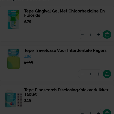
Tepe Gingival Gel Met Chloorhexidine En
Fluoride
Normale
5,75
prijs
Aantal vermind
Hoeveel
Tepe Travelcase Voor Interdentale Ragers
Verkoopprijs
1,80
Normale
prijs
14,95
Aantal vermind
Hoevee
Tepe Plaqsearch Disclosing/plakverklikker
Tablet
Normale
3,19
prijs