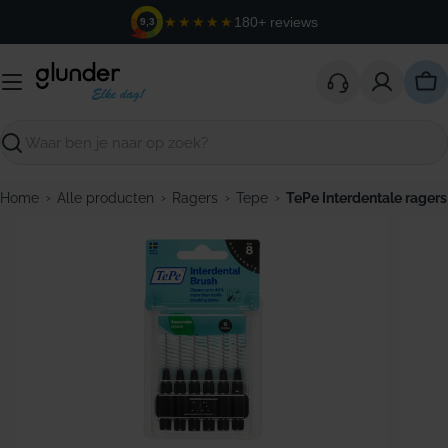
Ga
★★★★★
180+ reviews
9,3
naar
de
inhoud
Win
Zoeken
›
›
›
›
Home
Alle producten
Ragers
Tepe
TePe Interdentale ragers
Open media 0 in modaal venster
Open m