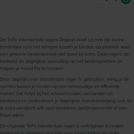
Aantal vermind
Hoevee
De TePe Interdentale ragers Original zwart 1,5 mm zijn kleine
borsteltjes voor het reinigen tussen je tanden, op plekken waar
een gewone tandenborstel niet goed bij komt. Deze ragers zijn
bedoeld als dagelijkse aanvulling op het tandenpoetsen en
helpen je mond fris te houden.
Door dagelijks een interdentale rager te gebruiken, reinig je de
ruimtes tussen je tanden op een eenvoudige en efficiënte
manier. Dat helpt bij het schoonhouden van tanden en
tandvlees en ondersteunt je dagelijkse mondverzorging, ook als
je extra aandacht wilt voor tandvlees, gaatjespreventie of een
frisse adem.
De originele TePe interdentale rager is verkrijgbaar in negen
maten en is daardoor geschikt voor zowel kleine als grote