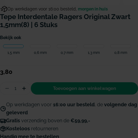
Op werkdagen voor 16:00 besteld,
morgen in huis
Tepe Interdentale Ragers Original Zwart
1,5mm(8) | 6 Stuks
Bekijk ook
1,5 mm
0,6 mm
0,7 mm
1,3 mm
0,8 mm
Normale
3,80
prijs
Hoeveelheid
Toevoegen aan winkelwagen
Aantal verminderen voor TePe Interdentale ragers
Hoeveelheid verhogen voor TePe Interdenta
Op werkdagen voor
16:00 uur besteld
, de
volgende dag
geleverd
Gratis
verzending boven de
€59,99,-
Kosteloos
retourneren
Handig mee te bestellen