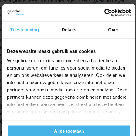
De originele TePe Interdentale rager is verkrijgbaar in negen
maten en is daardoor geschikt voor zowel kleine als grote
approximale ruimten. Deze variant is oranje en heeft een maat
van 0,45 mm. Dankzij de kleurcodering kun je de verschillende
maten makkelijk van elkaar onderscheiden.
Toestemming
Details
Over
De borstelharen zijn van hoge kwaliteit. De rager heeft een
kunststof ommantelde metalen draad en bestaat uit een borstel
Deze website maakt gebruik van cookies
en handvat uit één stuk. Het unieke TePe-handvat ligt
We gebruiken cookies om content en advertenties te
comfortabel in de hand en geeft een stevige grip, waardoor de
personaliseren, om functies voor social media te bieden
rager gebruiksvriendelijk en ergonomisch is.
en om ons websiteverkeer te analyseren. Ook delen we
Deze interdentale rager is ook geschikt voor een efficiënte
informatie over uw gebruik van onze site met onze
reiniging van implantaten en vaste orthodontische apparatuur,
partners voor social media, adverteren en analyse. Deze
zoals een beugel.
partners kunnen deze gegevens combineren met andere
informatie die u aan ze heeft verstrekt of die ze hebben
Inhoud
verzameld op basis van uw gebruik van hun services.
6 stuks
Over TePe
Alles toestaan
TePe is een familiebedrijf uit Zweden dat sinds 1965