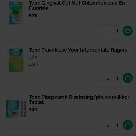
Tepe Gingival Gel Met Chloorhexidine En
Fluoride
Normale
5,75
prijs
Aantal vermind
Hoeveel
Tepe Travelcase Voor Interdentale Ragers
Verkoopprijs
1,80
Normale
prijs
14,95
Aantal vermind
Hoevee
Tepe Plaqsearch Disclosing/plakverklikker
Tablet
Normale
3,19
prijs
Aantal vermind
Hoevee