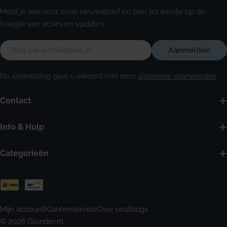
Meld je aan voor onze nieuwsbrief en ben als eerste op de
hoogte van acties en updates.
E-
Aanmelden
mail
Na aanmelding gaat u akkoord met onze
algemene voorwaarden
.
Contact
Info & Hulp
Categorieën
Betaalmethoden
Mijn account
Klantenservice
Over ons
Blogs
© 2026
Glunder.nl