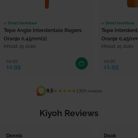
Direct leverbaar
Direct leverbaar
Tepe Angle Interdentale Ragers
Tepe Interdent
Oranje 0,45mm(1)
Oranje 0,45mm
Inhoud: 25 stuks
Inhoud: 25 stuks
14,95
14,95
Verkoopprijs
Normale prijs
Verkoopprijs
Normale prijs
11,95
11,95
★★★★★
9,5
1309 reviews
Kiyoh Reviews
Dennis
Dook