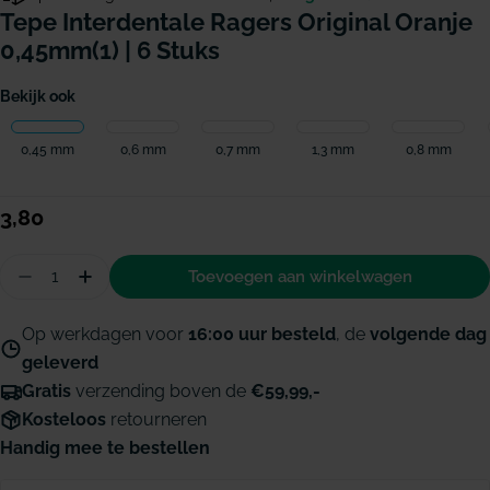
Tepe Interdentale Ragers Original Oranje
0,45mm(1) | 6 Stuks
Bekijk ook
0,45 mm
0,6 mm
0,7 mm
1,3 mm
0,8 mm
Normale
3,80
prijs
Hoeveelheid
Toevoegen aan winkelwagen
Aantal verminderen voor TePe Interdentale ragers
Hoeveelheid verhogen voor TePe Interdenta
Op werkdagen voor
16:00 uur besteld
, de
volgende dag
geleverd
Gratis
verzending boven de
€59,99,-
Kosteloos
retourneren
Handig mee te bestellen