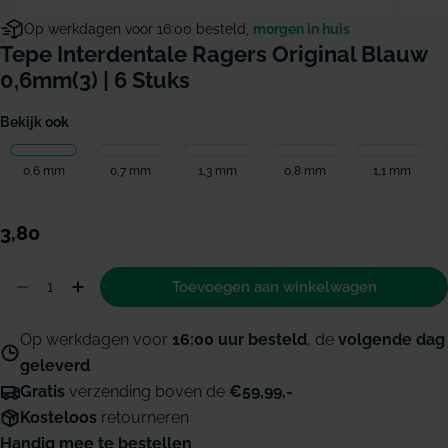
Op werkdagen voor 16:00 besteld,
morgen in huis
Tepe Interdentale Ragers Original Blauw
0,6mm(3) | 6 Stuks
Bekijk ook
0,6 mm
0,7 mm
1,3 mm
0,8 mm
1,1 mm
Normale
3,80
prijs
Hoeveelheid
Toevoegen aan winkelwagen
Aantal verminderen voor TePe Interdentale ragers
Hoeveelheid verhogen voor TePe Interdenta
Op werkdagen voor
16:00 uur besteld
, de
volgende dag
geleverd
Gratis
verzending boven de
€59,99,-
Kosteloos
retourneren
Handig mee te bestellen