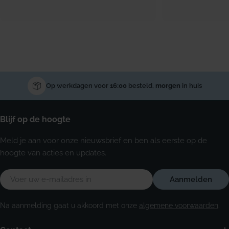
Op werkdagen voor
16:00
besteld,
morgen
in huis
Blijf op de hoogte
Meld je aan voor onze nieuwsbrief en ben als eerste op de
hoogte van acties en updates.
E-
Aanmelden
mail
Na aanmelding gaat u akkoord met onze
algemene voorwaarden
.