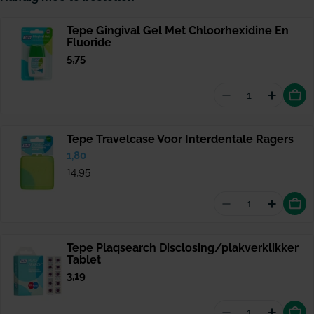
Tepe Gingival Gel Met Chloorhexidine En
Fluoride
Normale
5,75
prijs
Aantal vermind
Hoeveel
Tepe Travelcase Voor Interdentale Ragers
Verkoopprijs
1,80
Normale
prijs
14,95
Aantal vermind
Hoevee
Tepe Plaqsearch Disclosing/plakverklikker
Tablet
Normale
3,19
prijs