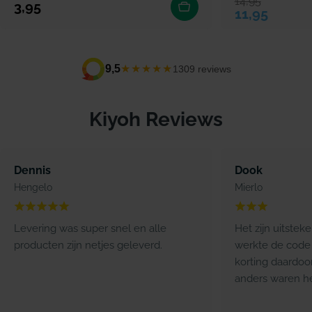
14,95
Verkoopprijs
Normale prijs
Normale prijs
3,95
11,95
★★★★★
9,5
1309 reviews
Kiyoh Reviews
Dennis
Dook
Hengelo
Mierlo
Levering was super snel en alle
Het zijn uitstek
producten zijn netjes geleverd.
werkte de code 
korting daardoo
anders waren he