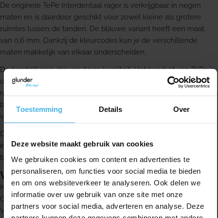
De originele TePe Interdentaal rager is verkrijgbaar in negen
maten en is daardoor geschikt voor zowel kleine als grotere
ruimtes tussen de tanden. De blauwe variant heeft een maat
van 0,6 mm. Dankzij de kleurcodes kun je de verschillende
maten makkelijk van elkaar onderscheiden.
De borstelharen zijn van hoge kwaliteit. Het handvat van TePe is
ontworpen voor een comfortabele en stevige grip, zodat je de
rager prettig en gecontroleerd gebruikt. De rager heeft een
borstel en handvat uit één stuk. De metalen draad is voorzien
Toestemming
Details
Over
van een kunststof ommanteling.
Deze ragers zijn ook geschikt voor een efficiënte reiniging van
Deze website maakt gebruik van cookies
implantaten en vaste orthodontische apparatuur, zoals een
beugel.
We gebruiken cookies om content en advertenties te
personaliseren, om functies voor social media te bieden
Voordelen
en om ons websiteverkeer te analyseren. Ook delen we
Kleine borstel voor reiniging tussen de tanden
informatie over uw gebruik van onze site met onze
Geschikt als aanvulling op dagelijks tandenpoetsen
partners voor social media, adverteren en analyse. Deze
Verkrijgbaar in negen kleurgecodeerde maten
partners kunnen deze gegevens combineren met andere