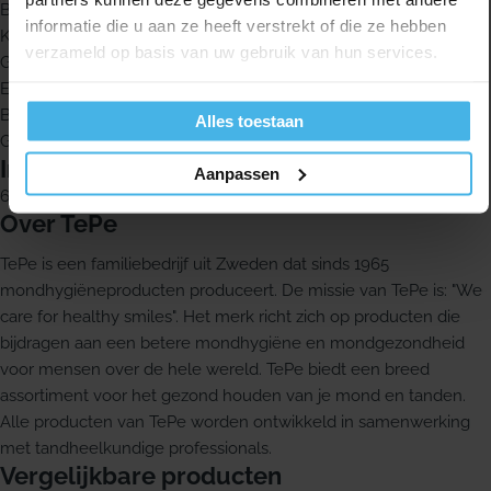
Blauwe maat van 0,6 mm
informatie die u aan ze heeft verstrekt of die ze hebben
Kunststof ommantelde metalen draad
verzameld op basis van uw gebruik van hun services.
Gebruiksvriendelijk handvat
Ergonomisch in gebruik
Borstel en handvat uit één stuk
Alles toestaan
Geschikt voor implantaten en vaste orthodontische apparatuur
Inhoud
Aanpassen
6 stuks
Over TePe
TePe is een familiebedrijf uit Zweden dat sinds 1965
mondhygiëneproducten produceert. De missie van TePe is: "We
care for healthy smiles". Het merk richt zich op producten die
bijdragen aan een betere mondhygiëne en mondgezondheid
voor mensen over de hele wereld. TePe biedt een breed
assortiment voor het gezond houden van je mond en tanden.
Alle producten van TePe worden ontwikkeld in samenwerking
met tandheelkundige professionals.
Vergelijkbare producten