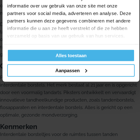
op veel plekken actief meegenomen in de dagelijkse
informatie over uw gebruik van onze site met onze
mondverzorging.
partners voor social media, adverteren en analyse. Deze
partners kunnen deze gegevens combineren met andere
De draad van Piksters is bedekt met plastic. Volgens veel
informatie die u aan ze heeft verstrekt of die ze hebben
tandartsen en mondhygiënisten is dat een prettige eigenschap,
verzameld op basis van uw gebruik van hun services.
onder meer omdat deze geen krassen op implantaten geeft. De
ragers zijn gemakkelijk te gebruiken en dagelijks gebruik wordt
geadviseerd.
Alles toestaan
Over Piksters
Aanpassen
Piksters is een Australisch merk en nummer 1 op het gebied van
interdentale borstels. Het merk bestaat al 21 jaar en is opgericht
door een voormalig tandarts. Piksters ontwikkelt en vervaardigt
innovatieve tandheelkundige producten, zoals tandenborstels,
flosapparaten en interdentale borstels. Alles is gericht op een
optimale, gezonde mondverzorging.
Kenmerken
Interdentale borsteltjes voor de ruimtes tussen tanden