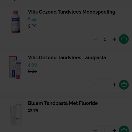
Vitis Gezond Tandvlees Mondspoeling
Verkoopprijs
6,59
Normale
prijs
9,20
Aantal vermin
Hoevee
Vitis Gezond Tandvlees Tandpasta
Verkoopprijs
4,99
Normale
prijs
6,80
Aantal vermind
Hoevee
Bluem Tandpasta Met Fluoride
Normale
13,75
prijs