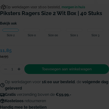
Op werkdagen voor 16:00 besteld,
morgen in huis
Piksters Ragers Size 2 Wit Box | 40 Stuks
Bekijk ook
Size 2
Size 0
Size 00
Size 1
Size 3
Verkoopprijs
11,85
Normale
prijs
14,95
Hoeveelheid
Toevoegen aan winkelwagen
Aantal verminderen voor Piksters ragers Size 2 wi
Hoeveelheid verhogen voor Piksters ragers 
Op werkdagen voor
16:00 uur besteld
, de
volgende dag
geleverd
Gratis
verzending boven de
€59,99,-
Kosteloos
retourneren
Handig mee te bestellen