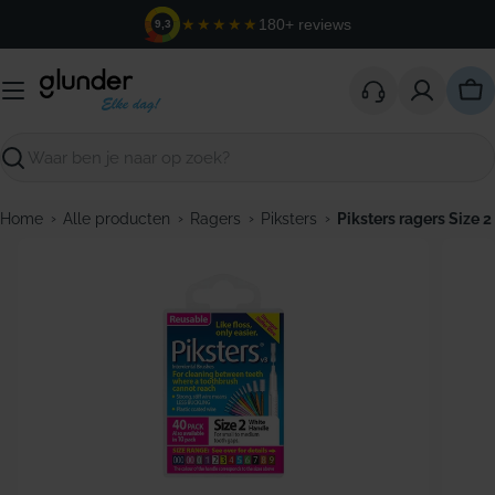
Ga
★★★★★
180+ reviews
9,3
naar
de
inhoud
Win
Zoeken
›
›
›
›
Home
Alle producten
Ragers
Piksters
Piksters ragers Size 2
Open media 0 in modaal venster
Open m