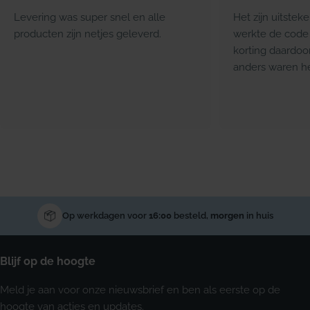
Levering was super snel en alle
Het zijn uitstek
producten zijn netjes geleverd.
werkte de code 
korting daardoo
anders waren he
Op werkdagen voor
16:00
besteld,
morgen
in huis
Blijf op de hoogte
Meld je aan voor onze nieuwsbrief en ben als eerste op de
hoogte van acties en updates.