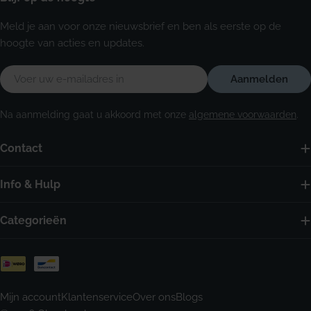
Meld je aan voor onze nieuwsbrief en ben als eerste op de
hoogte van acties en updates.
E-
Aanmelden
mail
Na aanmelding gaat u akkoord met onze
algemene voorwaarden
.
Contact
Info & Hulp
Categorieën
Betaalmethoden
Mijn account
Klantenservice
Over ons
Blogs