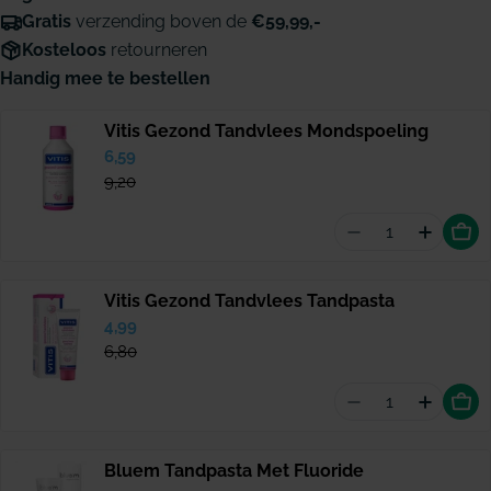
Gratis
verzending boven de
€59,99,-
Kosteloos
retourneren
Handig mee te bestellen
Vitis Gezond Tandvlees Mondspoeling
Verkoopprijs
6,59
Normale
prijs
9,20
Aantal vermin
Hoevee
Vitis Gezond Tandvlees Tandpasta
Verkoopprijs
4,99
Normale
prijs
6,80
Aantal vermind
Hoevee
Bluem Tandpasta Met Fluoride