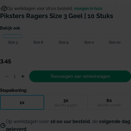
Op werkdagen voor 16:00 besteld,
morgen in huis
Piksters Ragers Size 3 Geel | 10 Stuks
Bekijk ook
Size 3
Size 8
Size 9
Size 0
Size 00
Normale
3,45
prijs
Hoeveelheid
Toevoegen aan winkelwagen
Aantal verminderen voor Piksters ragers Size 3 ge
Hoeveelheid verhogen voor Piksters ragers 
Stapelkorting:
3x
6x
1x
Slechts 9.45€!
Slechts 17.70€!
Op werkdagen voor
16:00 uur besteld
, de
volgende dag
geleverd