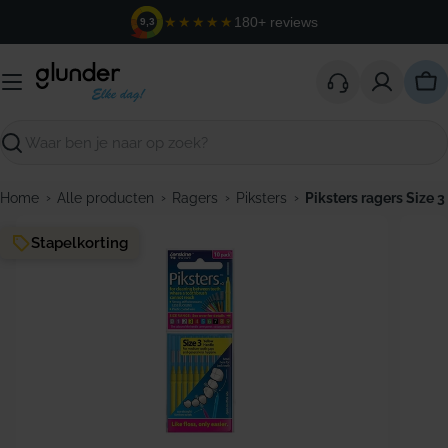
Ga
★★★★★
180+ reviews
9,3
naar
de
inhoud
Win
Zoeken
›
›
›
›
Home
Alle producten
Ragers
Piksters
Piksters ragers Size 3
Stapelkorting
Open media 0 in modaal venster
Open m