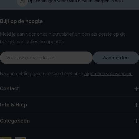
Op werkdagen voor
16:00
besteld,
morgen
in huis
Blijf op de hoogte
Meld je aan voor onze nieuwsbrief en ben als eerste op de
hoogte van acties en updates.
E-
Aanmelden
mail
Na aanmelding gaat u akkoord met onze
algemene voorwaarden
.
Contact
Info & Hulp
Categorieën