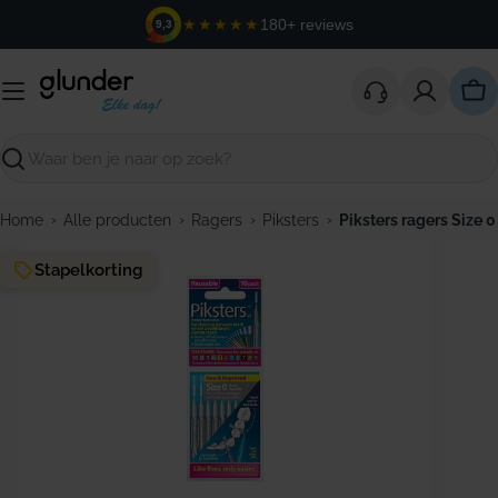
Ga
★★★★★
180+ reviews
9,3
naar
de
inhoud
Win
Zoeken
›
›
›
›
Home
Alle producten
Ragers
Piksters
Piksters ragers Size 0 
Stapelkorting
Open media 0 in modaal venster
Open m