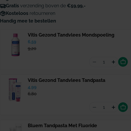
Gratis
verzending boven de
€59,99,-
Kosteloos
retourneren
Handig mee te bestellen
Vitis Gezond Tandvlees Mondspoeling
Verkoopprijs
6,59
Normale
prijs
9,20
Aantal vermin
Hoevee
Vitis Gezond Tandvlees Tandpasta
Verkoopprijs
4,99
Normale
prijs
6,80
Aantal vermind
Hoevee
Bluem Tandpasta Met Fluoride