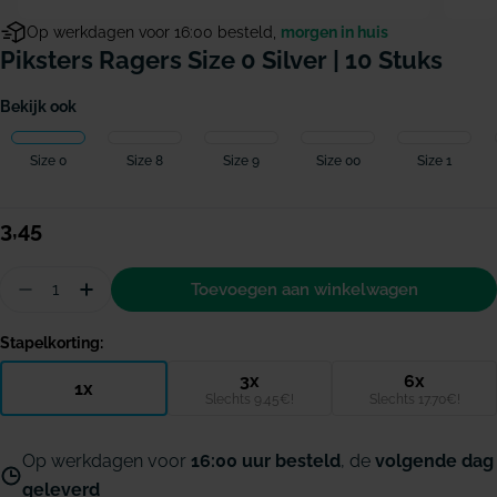
Op werkdagen voor 16:00 besteld,
morgen in huis
Piksters Ragers Size 0 Silver | 10 Stuks
Bekijk ook
Size 0
Size 8
Size 9
Size 00
Size 1
Normale
3,45
prijs
Hoeveelheid
Toevoegen aan winkelwagen
Aantal verminderen voor Piksters ragers Size 0 sil
Hoeveelheid verhogen voor Piksters ragers S
Stapelkorting:
3x
6x
1x
Slechts 9.45€!
Slechts 17.70€!
Op werkdagen voor
16:00 uur besteld
, de
volgende dag
geleverd