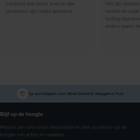
Levering was super snel en alle
Het zijn uitstek
producten zijn netjes geleverd.
werkte de code 
korting daardoo
anders waren he
Op werkdagen voor
16:00
besteld,
morgen
in huis
Blijf op de hoogte
Meld je aan voor onze nieuwsbrief en ben als eerste op de
hoogte van acties en updates.