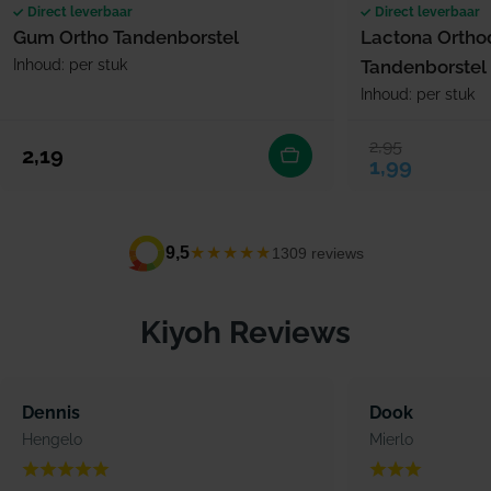
Direct leverbaar
Direct leverbaar
Gum Ortho Tandenborstel
Lactona Ortho
Inhoud: per stuk
Tandenborstel
Inhoud: per stuk
2,95
Verkoopprijs
Normale prijs
Normale prijs
2,19
1,99
★★★★★
9,5
1309 reviews
Kiyoh Reviews
Dennis
Dook
Hengelo
Mierlo