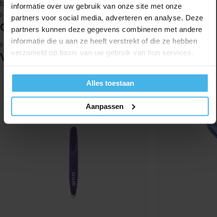
benaderen
informatie over uw gebruik van onze site met onze
Helpt tegen tandbederf en verwijdert tandplaque eenvoudig
partners voor social media, adverteren en analyse. Deze
Gebruik
partners kunnen deze gegevens combineren met andere
informatie die u aan ze heeft verstrekt of die ze hebben
Het advies is om je tanden tweemaal daags te poetsen.
verzameld op basis van uw gebruik van hun services.
Vergelijkbare producten
-32%
Alles toestaan
Aanpassen