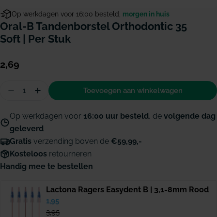
Op werkdagen voor 16:00 besteld,
morgen in huis
Oral-B Tandenborstel Orthodontic 35
Soft | Per Stuk
Normale
2,69
prijs
Hoeveelheid
Toevoegen aan winkelwagen
Aantal verminderen voor Oral-B tandenborstel Or
Hoeveelheid verhogen voor Oral-B tandenbo
Op werkdagen voor
16:00 uur besteld
, de
volgende dag
geleverd
Gratis
verzending boven de
€59,99,-
Kosteloos
retourneren
Handig mee te bestellen
Lactona Ragers Easydent B | 3,1-8mm Rood
Verkoopprijs
1,95
Normale
prijs
3,95