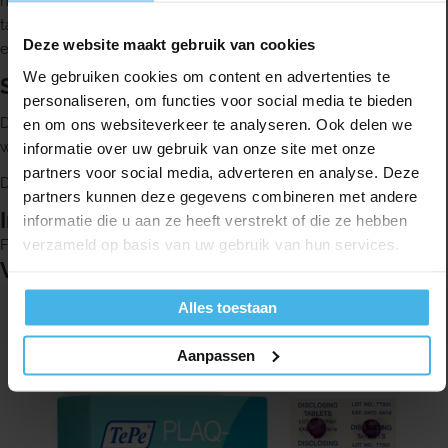
na ongeveer 1 minuut één keer spoelen. De kleurstof op de
tanden en kiezen is vervolgens gemakkelijk te verwijderen met
Deze website maakt gebruik van cookies
een tandenborstel en tandpasta.
We gebruiken cookies om content en advertenties te
Samenstelling en eigenschappen
personaliseren, om functies voor social media te bieden
Deze vloeistof bevat geen erytrosine. Het product kan gebruikt
en om ons websiteverkeer te analyseren. Ook delen we
worden door mensen met een jodiumallergie.
informatie over uw gebruik van onze site met onze
partners voor social media, adverteren en analyse. Deze
De pH-waarde ligt tussen 6,0 en 6,4 bij 20° C.
partners kunnen deze gegevens combineren met andere
Inhoud
informatie die u aan ze heeft verstrekt of die ze hebben
verzameld op basis van uw gebruik van hun services.
Flesje van 60 ml
Vergelijkbare producten
Alles toestaan
Aanpassen