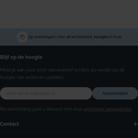
Op werkdagen voor
16:00
besteld,
morgen
in huis
Blijf op de hoogte
Meld je aan voor onze nieuwsbrief en ben als eerste op de
hoogte van acties en updates.
E-
Aanmelden
mail
Na aanmelding gaat u akkoord met onze
algemene voorwaarden
.
Contact