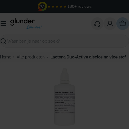
Ga
★★★★★
180+ reviews
9,3
naar
de
inhoud
Win
Zoeken
›
›
Home
Alle producten
Lactona Duo-Active disclosing vloeistof
Open media 0 in modaal venster