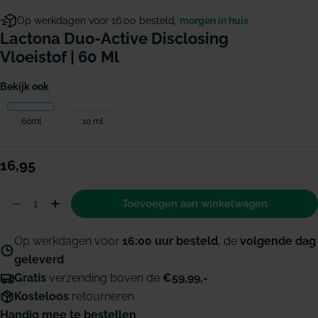
Op werkdagen voor 16:00 besteld,
morgen in huis
Lactona Duo-Active Disclosing
Vloeistof | 60 Ml
Bekijk ook
60ml
10 ml
Normale
16,95
prijs
Hoeveelheid
Toevoegen aan winkelwagen
Aantal verminderen voor Lactona Duo-Active discl
Hoeveelheid verhogen voor Lactona Duo-Act
Op werkdagen voor
16:00 uur besteld
, de
volgende dag
geleverd
Gratis
verzending boven de
€59,99,-
Kosteloos
retourneren
Handig mee te bestellen