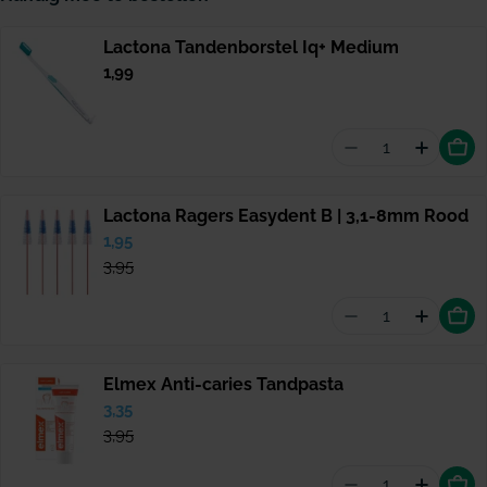
Lactona Tandenborstel Iq+ Medium
Normale
1,99
prijs
Aantal vermin
Hoevee
Lactona Ragers Easydent B | 3,1-8mm Rood
Verkoopprijs
1,95
Normale
prijs
3,95
Aantal vermind
Hoevee
Elmex Anti-caries Tandpasta
Verkoopprijs
3,35
Normale
prijs
3,95