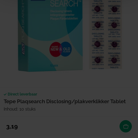
Direct leverbaar
Tepe Plaqsearch Disclosing/plakverklikker Tablet
Inhoud: 10 stuks
Normale prijs
3,19