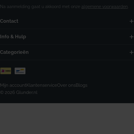
Na aanmelding gaat u akkoord met onze
algemene voorwaarden
.
Contact
Info & Hulp
Categorieën
Betaalmethoden
Mijn account
Klantenservice
Over ons
Blogs
© 2026
Glunder.nl