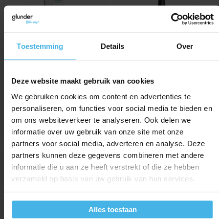
Toestemming
Details
Over
Direct leverbaar
Direct leverbaar
Gum Sonic Daily
Gum Sonic Daily
Tandenborstel Wit Met
Opzetborstels Zwart
Deze website maakt gebruik van cookies
Batterij
Inhoud: 2 stuks
We gebruiken cookies om content en advertenties te
Inhoud: per stuk
personaliseren, om functies voor social media te bieden en
om ons websiteverkeer te analyseren. Ook delen we
Normale prijs
Normale prijs
9,89
5,95
informatie over uw gebruik van onze site met onze
partners voor social media, adverteren en analyse. Deze
partners kunnen deze gegevens combineren met andere
informatie die u aan ze heeft verstrekt of die ze hebben
verzameld op basis van uw gebruik van hun services.
Alles toestaan