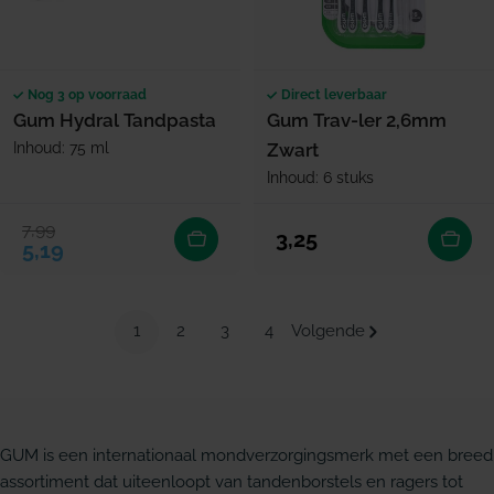
Nog 3 op voorraad
Direct leverbaar
Gum Hydral Tandpasta
Gum Trav-ler 2,6mm
Inhoud: 75 ml
Zwart
Inhoud: 6 stuks
7,99
Verkoopprijs
Normale prijs
Normale prijs
3,25
5,19
1
2
3
4
Volgende
GUM is een internationaal mondverzorgingsmerk met een breed
assortiment dat uiteenloopt van tandenborstels en ragers tot