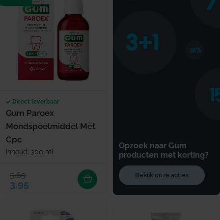
Direct leverbaar
Gum Paroex
Mondspoelmiddel Met
Cpc
Opzoek naar Gum
Inhoud: 300 ml
producten met korting?
5,65
Bekijk onze acties
Verkoopprijs
Normale prijs
3,95