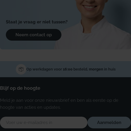
Staat je vraag er niet tussen?
Neem contact op
Op werkdagen voor
16:00
besteld,
morgen
in huis
Blijf op de hoogte
Meld je aan voor onze nieuwsbrief en ben als eerste op de
hoogte van acties en updates.
E-
Aanmelden
mail