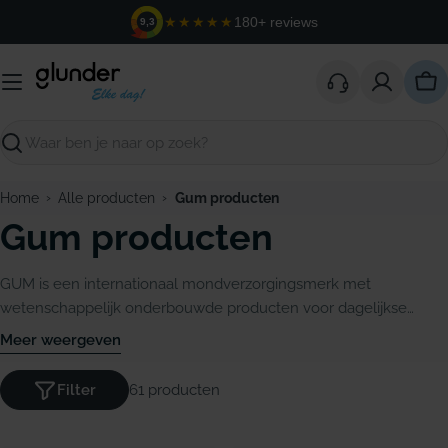
Ga
★★★★★
180+ reviews
9,3
naar
de
inhoud
Win
Zoeken
›
›
Home
Alle producten
Gum producten
Gum producten
GUM is een internationaal mondverzorgingsmerk met
wetenschappelijk onderbouwde producten voor dagelijkse
preventie en specifieke behoeften. Bij Glunder vind je de
Meer weergeven
volledige GUM-lijn: van tandenborstels en ragers tot tandpasta's,
mondwater en de Hydral-lijn voor droge mond.
Filter
61 producten