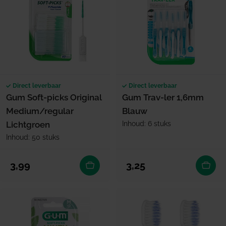
Direct leverbaar
Direct leverbaar
Gum Soft-picks Original
Gum Trav-ler 1,6mm
Medium/regular
Blauw
Lichtgroen
Inhoud: 6 stuks
Inhoud: 50 stuks
Normale prijs
Normale prijs
3,99
3,25