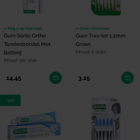
Nog 5 op voorraad
Direct leverbaar
Gum Sonic Ortho
Gum Trav-ler 1,1mm
Tandenborstel Met
Groen
Batterij
Inhoud: 6 stuks
Inhoud: per stuk
Normale prijs
Normale prijs
14,45
3,25
-35%