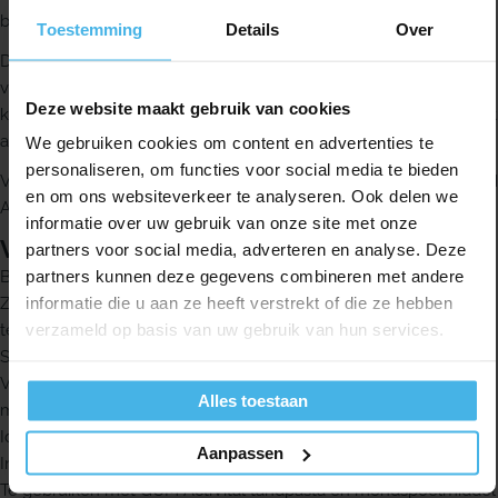
borstel prettig in de hand ligt tijdens het poetsen.
Toestemming
Details
Over
De borstel heeft een vervangbare borstelkop en werkt op een
vervangbare batterij. Er wordt 1 AAA-batterij meegeleverd. Ook
Deze website maakt gebruik van cookies
krijg je een hygiënecap mee, zodat je de borstelkop schoon kunt
afdekken.
We gebruiken cookies om content en advertenties te
personaliseren, om functies voor social media te bieden
Voor het beste resultaat gebruik je deze tandenborstel met GUM
en om ons websiteverkeer te analyseren. Ook delen we
ActiVital tandpasta en mondspoelmiddel.
informatie over uw gebruik van onze site met onze
Voordelen
partners voor social media, adverteren en analyse. Deze
partners kunnen deze gegevens combineren met andere
Bewezen effectiever dan een gewone handtandenborstel
informatie die u aan ze heeft verstrekt of die ze hebben
Zachte, taps toelopende borstelharen om ook tussen de tanden
verzameld op basis van uw gebruik van hun services.
te reinigen
Slank design met ergonomisch handvat
Vervangbare borstelkop en vervangbare batterij, 1 AAA
Alles toestaan
meegeleverd
Ideaal voor dagelijks gebruik
Aanpassen
Inclusief hygiënecap
Te gebruiken met GUM ActiVital tandpasta en mondspoelmiddel