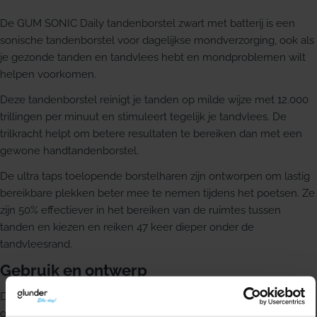
De GUM SONIC Daily tandenborstel zwart met batterij is een
sonische tandenborstel voor dagelijkse mondverzorging, ook als
je gezonde tanden en tandvlees hebt en mondproblemen wilt
helpen voorkomen.
Deze tandenborstel reinigt je tanden op milde wijze met 12.000
trillingen per minuut en stimuleert tegelijk je tandvlees. De
trilkracht helpt om betere resultaten te bereiken dan met een
gewone handtandenborstel.
De ultra taps toelopende borstelharen zijn ontworpen om lastig
bereikbare plekken beter mee te nemen tijdens het poetsen. Ze
zijn 50% effectiever in het bereiken van de ruimtes tussen
tanden en kiezen en reiken 47 keer dieper onder de
tandvleesrand.
Gebruik en ontwerp
De tandenborstel is geschikt voor dagelijks gebruik. Het slanke
ontwerp en het ergonomische handvat zorgen ervoor dat de