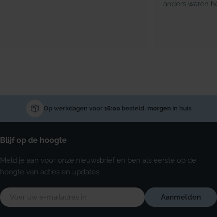
anders waren he
Op werkdagen voor
16:00
besteld,
morgen
in huis
Blijf op de hoogte
Meld je aan voor onze nieuwsbrief en ben als eerste op de
hoogte van acties en updates.
E-
Aanmelden
mail