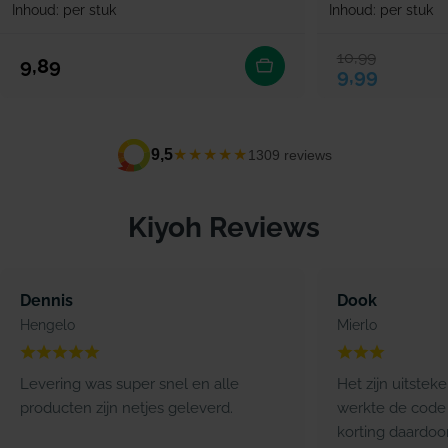
Inhoud: per stuk
Inhoud: per stuk
10,99
Verkoopprijs
Normale prijs
Normale prijs
9,89
9,99
★★★★★
9,5
1309 reviews
Kiyoh Reviews
Dennis
Dook
Hengelo
Mierlo
Levering was super snel en alle
Het zijn uitstek
producten zijn netjes geleverd.
werkte de code 
korting daardoo