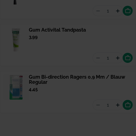
Aantal vermin
Hoevee
Gum Activital Tandpasta
Normale
3,99
prijs
Aantal vermind
Hoevee
Gum Bi-direction Ragers 0,9 Mm / Blauw
Regular
Normale
4,45
prijs
Aantal vermind
Hoevee