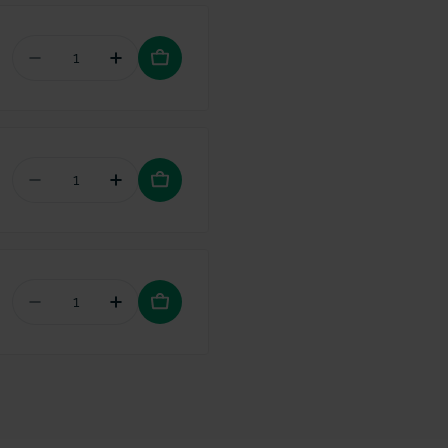
Aantal verminderen voor GUM Trav-Ler 0,8mm 
Hoeveelheid verhogen voor GUM Trav
Aantal verminderen voor GUM Paroex mondspo
Hoeveelheid verhogen voor GUM Paro
Aantal verminderen voor GUM Paroex tandpasta 
Hoeveelheid verhogen voor GUM Paroe