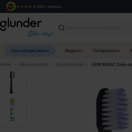
Ga
★★★★★
180+ reviews
9,3
naar
de
inhoud
Zoeken
Alle categorieën
Ragers
Tandpasta's
Home
›
Alle producten
›
Opzetborstels
›
GUM SONIC Daily opz