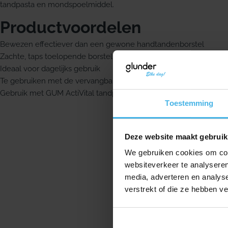
tandpasta en mondspoelmiddel.
Productvoordelen
Bewezen effectiever dan een gewone handtandenborstel
Zachte, taps toelopende borstelharen om ook tussen de tanden 
Ideaal voor dagelijks gebruik
Te gebruiken met de vervangbare borstelkop van de GUM sonic t
Gebruik met GUM ActiVital tandpasta en mondspoelmiddel voor h
Toestemming
Deze website maakt gebruik
We gebruiken cookies om cont
websiteverkeer te analyseren
media, adverteren en analys
verstrekt of die ze hebben v