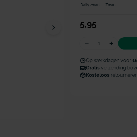
Daily zwart
Zwart
Normale
5,95
Open media 1 in modaal venster
prijs
Hoeveelheid
Aantal verminderen
Hoeveelhe
Op werkdagen voor
1
Gratis
verzending bov
Kosteloos
retournere