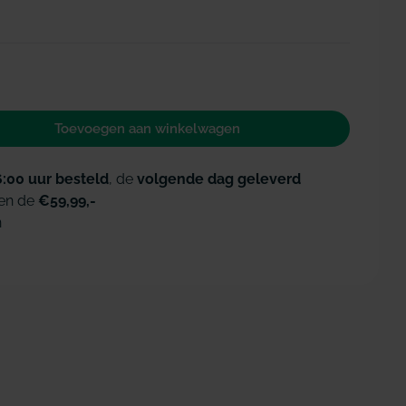
Toevoegen aan winkelwagen
 voor GUM SONIC Daily opzetborstels zwart
id verhogen voor GUM SONIC Daily opzetborstels z
6:00 uur besteld
, de
volgende dag geleverd
en de
€59,99,-
n