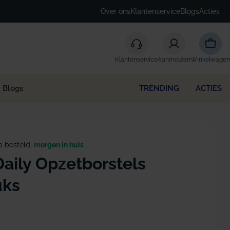
Over ons
Klantenservice
Blogs
Acties
Winke
Klantenservice
Aanmelden
Winkelwagen
Blogs
TRENDING
ACTIES
0 besteld,
morgen in huis
aily Opzetborstels
uks