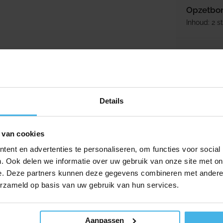
Opzetbors
Inhoud: 2 s
Normale p
5,45
te reinigen
andenborstel op batterij
et beste resultaat
Details
 van cookies
ent en advertenties te personaliseren, om functies voor social
. Ook delen we informatie over uw gebruik van onze site met on
e. Deze partners kunnen deze gegevens combineren met andere i
erzameld op basis van uw gebruik van hun services.
Aanpassen
Direct lev