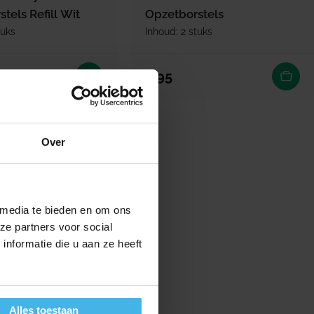
tels Refill Wit
Opzetborstels
tuks
Inhoud: 2 stuks
rijs
Normale prijs
5,95
Over
 media te bieden en om ons
ze partners voor social
nformatie die u aan ze heeft
Alles toestaan
erbaar