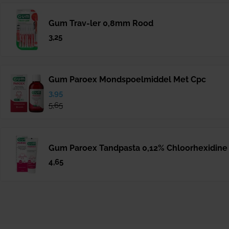
Gum Trav-ler 0,8mm Rood
Normale
3,25
prijs
Gum Paroex Mondspoelmiddel Met Cpc
Verkoopprijs
3,95
Normale
prijs
5,65
Gum Paroex Tandpasta 0,12% Chloorhexidine
Normale
4,65
prijs