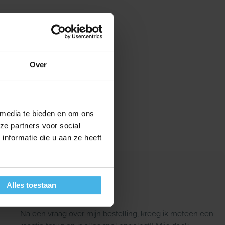
Over
 media te bieden en om ons
ze partners voor social
nformatie die u aan ze heeft
Monique Wilbrink
Ulft
Alles toestaan
Na een vraag over mijn bestelling, kreeg ik meteen een