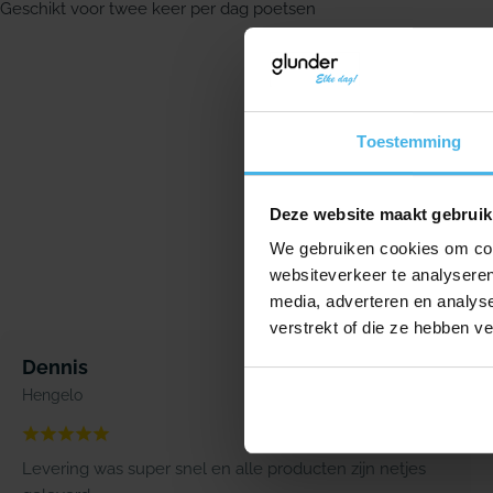
Geschikt voor twee keer per dag poetsen
Toestemming
Deze website maakt gebruik
We gebruiken cookies om cont
websiteverkeer te analyseren
media, adverteren en analys
verstrekt of die ze hebben v
Dennis
Hengelo
Levering was super snel en alle producten zijn netjes