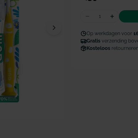
prijs
Hoeveelheid
Aantal verminderen
Hoeveelhe
Open media 1 in modaal venster
Op werkdagen voor
1
Gratis
verzending bov
Kosteloos
retournere