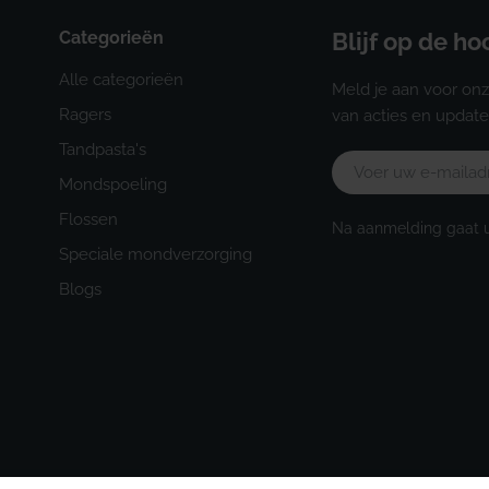
Categorieën
Blijf op de h
Alle categorieën
Meld je aan voor onz
Ragers
van acties en update
Tandpasta's
E-
Mondspoeling
mail
Flossen
Na aanmelding gaat 
Speciale mondverzorging
Blogs