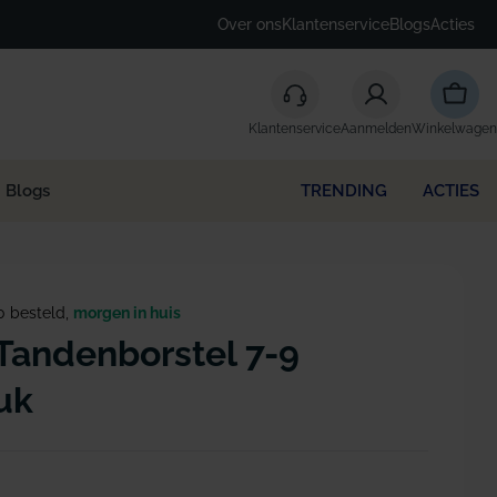
Over ons
Klantenservice
Blogs
Acties
Winke
Klantenservice
Aanmelden
Winkelwagen
Blogs
TRENDING
ACTIES
0 besteld,
morgen in huis
Tandenborstel 7-9
tuk