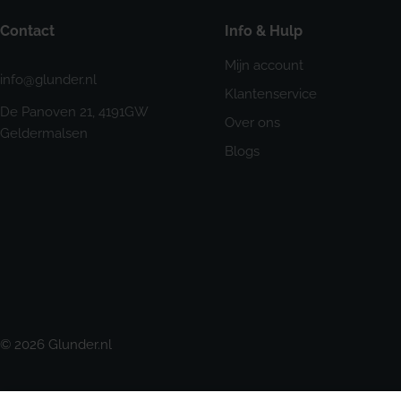
Contact
Info & Hulp
Mijn account
info@glunder.nl
Klantenservice
De Panoven 21, 4191GW
Over ons
Geldermalsen
Blogs
© 2026
Glunder.nl