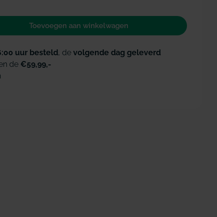
Toevoegen aan winkelwagen
 voor GUM Junior tandenborstel 7-9 jaar
id verhogen voor GUM Junior tandenborstel 7-9 jaa
Open media 2 i
6:00 uur besteld
, de
volgende dag geleverd
en de
€59,99,-
n