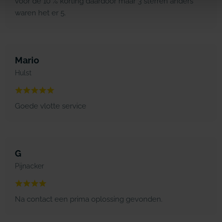
voor de 10 % korting daardoor maar 3 sterren anders
waren het er 5.
Mario
Hulst
Goede vlotte service
G
Pijnacker
Na contact een prima oplossing gevonden.