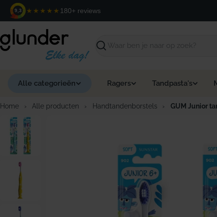
Ga
★★★★★
180+ reviews
9,3
naar
de
inhoud
Zoeken
Alle categorieën
Ragers
Tandpasta's
Home
›
Alle producten
›
Handtandenborstels
›
GUM Junior tan