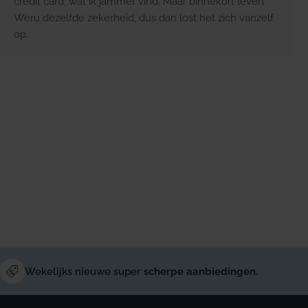
credit card, wat ik jammer vind. Maar binnekort levert
Weru dezelfde zekerheid, dus dan lost het zich vanzelf
op.
Wekelijks nieuwe super
scherpe aanbiedingen.