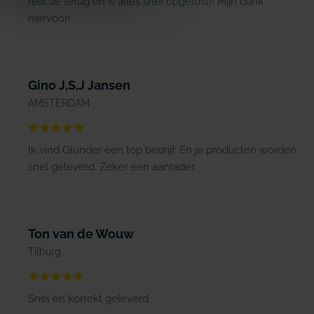
reactie terug en is alles snel opgelost!! Mijn dank
hiervoor!
Gino J,S,J Jansen
AMSTERDAM
Ik vind Glunder een top bedrijf. En je producten worden
snel geleverd. Zeker een aanrader.
Ton van de Wouw
Tilburg
Snel en korrekt geleverd