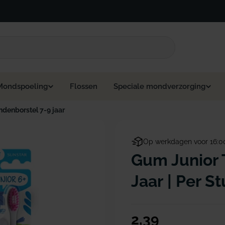
Mondspoeling
Flossen
Speciale mondverzorging
denborstel 7-9 jaar
Op werkdagen voor 16:0
Gum Junior 
Jaar | Per S
Normale
2,39