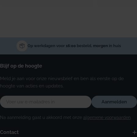
Op werkdagen voor
16:00
besteld,
morgen
in huis
Blijf op de hoogte
Meld je aan voor onze nieuwsbrief en ben als eerste op de
hoogte van acties en updates.
E-
Aanmelden
mail
Na aanmelding gaat u akkoord met onze
algemene voorwaarden
.
Contact