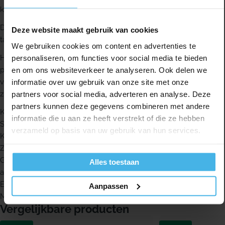
kindergebit.
De gekleurde borstelharen laten zien wat de juiste hoeveelheid
Deze website maakt gebruik van cookies
tandpasta is. Dat helpt bij het doseren tijdens het poetsen.
We gebruiken cookies om content en advertenties te
Het ergonomische handvat heeft een duimgrip op de juiste
personaliseren, om functies voor social media te bieden
plaats, zodat kleine handjes de tandenborstel goed kunnen
en om ons websiteverkeer te analyseren. Ook delen we
vasthouden. De tandenborstel is ook voorzien van een handige
informatie over uw gebruik van onze site met onze
zuignap.
partners voor social media, adverteren en analyse. Deze
partners kunnen deze gegevens combineren met andere
Kindertandenborstel voor kinderen van 3 tot en met 6 jaar
informatie die u aan ze heeft verstrekt of die ze hebben
Speels monsterontwerp om tandenpoetsen leuker te maken
verzameld op basis van uw gebruik van hun services.
Kleine borstelkop, afgestemd op deze leeftijdsgroep
Zachte borstelharen voor milde verwijdering van tandplak
Gekleurde borstelharen geven de juiste hoeveelheid tandpasta
Alles toestaan
aan
Ergonomisch handvat met duimgrip voor kleine handjes
Aanpassen
Met handige zuignap
Vergelijkbare producten