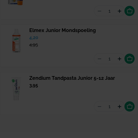
Aantal vermind
Hoeveel
Elmex Junior Mondspoeling
Verkoopprijs
4,20
Normale
prijs
4,95
Aantal vermin
Hoevee
Zendium Tandpasta Junior 5-12 Jaar
Normale
3,95
prijs
Aantal vermind
Hoevee