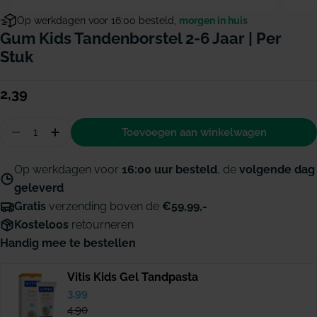
Op werkdagen voor 16:00 besteld,
morgen in huis
Gum Kids Tandenborstel 2-6 Jaar | Per
Stuk
Normale
2,39
prijs
Hoeveelheid
Toevoegen aan winkelwagen
Aantal verminderen voor GUM Kids tandenborstel 
Hoeveelheid verhogen voor GUM Kids tande
Op werkdagen voor
16:00 uur besteld
, de
volgende dag
geleverd
Gratis
verzending boven de
€59,99,-
Kosteloos
retourneren
Handig mee te bestellen
Vitis Kids Gel Tandpasta
Verkoopprijs
3,99
Normale
prijs
4,90