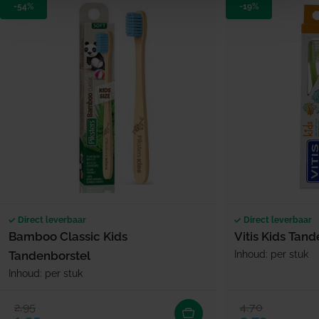
-54%
-19%
Direct leverbaar
Direct leverbaar
Bamboo Classic Kids
Vitis Kids Tand
Tandenborstel
Inhoud: per stuk
Inhoud: per stuk
2,95
4,70
Verkoopprijs
Normale prijs
Verkoopprijs
Normale prijs