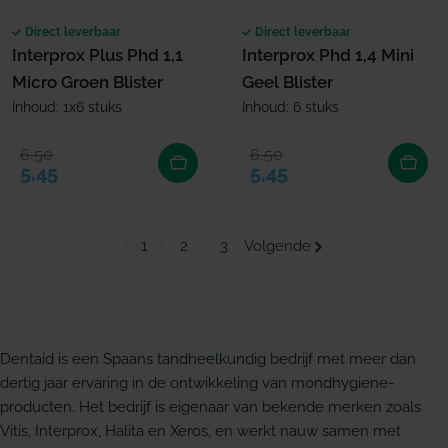
Direct leverbaar
Direct leverbaar
Interprox Plus Phd 1,1
Interprox Phd 1,4 Mini
Micro Groen Blister
Geel Blister
Inhoud: 1x6 stuks
Inhoud: 6 stuks
6,50
6,50
Verkoopprijs
Normale prijs
Verkoopprijs
Normale prijs
5,45
5,45
1
2
3
Volgende
Dentaid is een Spaans tandheelkundig bedrijf met meer dan
dertig jaar ervaring in de ontwikkeling van mondhygiene-
producten. Het bedrijf is eigenaar van bekende merken zoals
Vitis, Interprox, Halita en Xeros, en werkt nauw samen met