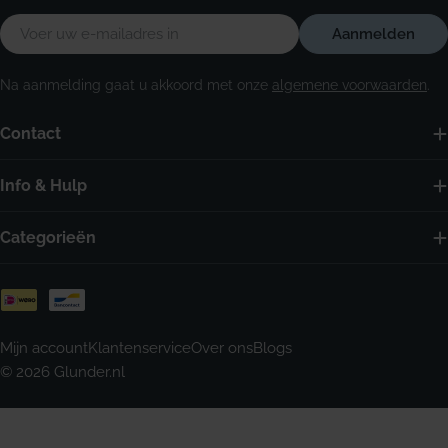
E-
Aanmelden
mail
Na aanmelding gaat u akkoord met onze
algemene voorwaarden
.
Contact
Info & Hulp
Categorieën
Betaalmethoden
Mijn account
Klantenservice
Over ons
Blogs
© 2026
Glunder.nl