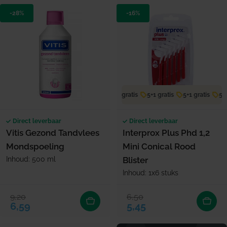
-28%
-16%
5+1 gratis
5+1 gratis
5+1 gratis
5+1 
Direct leverbaar
Direct leverbaar
Vitis Gezond Tandvlees
Interprox Plus Phd 1,2
Mondspoeling
Mini Conical Rood
Inhoud: 500 ml
Blister
Inhoud: 1x6 stuks
9,20
6,50
Verkoopprijs
Normale prijs
Verkoopprijs
Normale prijs
6,59
5,45