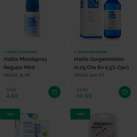
Direct leverbaar
Direct leverbaar
Halita Mondspray
Halita Gorgelmiddel
Regular Mint
(0,05 Chx En 0,5% Cpc)
Inhoud: 15 ml
Inhoud: 500 ml
5,65
13,95
Verkoopprijs
Normale prijs
Verkoopprijs
Normale prijs
4,59
10,99
-24%
-16%