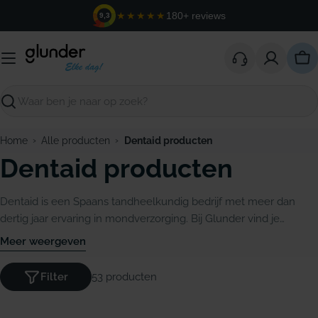
Ga
★★★★★
180+ reviews
9,3
naar
de
inhoud
Win
Zoeken
›
›
Home
Alle producten
Dentaid producten
Dentaid producten
Dentaid is een Spaans tandheelkundig bedrijf met meer dan
dertig jaar ervaring in mondverzorging. Bij Glunder vind je
producten van alle Dentaid-merken: Vitis (tandenborstels,
Meer weergeven
tandpasta, mondwater), Interprox (ragers in negen maten), Halita
(frisse adem) en Xeros (droge mond).
Filter
53 producten