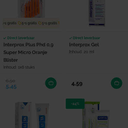
5+1 gratis
5+1 gratis
5+1 gratis
5+1 gratis
5+1 gratis
5+1 gratis
Direct leverbaar
Direct leverbaar
Interprox Plus Phd 0,9
Interprox Gel
Super Micro Oranje
Inhoud: 20 ml
Blister
Inhoud: 1x6 stuks
6,50
Verkoopprijs
Normale prijs
Normale prijs
4,59
5,45
-24%