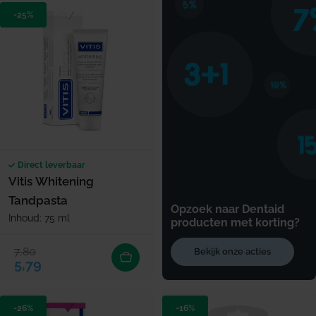
-25%
Direct leverbaar
Vitis Whitening
Tandpasta
Opzoek naar Dentaid
Inhoud: 75 ml
producten met korting?
7,80
Bekijk onze acties
Verkoopprijs
Normale prijs
5,79
-26%
-16%