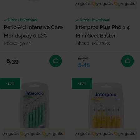
5+1 gratis
5+1 gratis
5+1 gratis
Direct leverbaar
Direct leverbaar
Perio Aid Intensive Care
Interprox Plus Phd 1,4
Mondspray 0.12%
Mini Geel Blister
Inhoud: 50 ml
Inhoud: 1x6 stuks
6,50
Verkoopprijs
Normale prijs
Normale prijs
6,39
5,45
-16%
-16%
5+1 gratis
5+1 gratis
5+1 gratis
5+1 gratis
5+1 gratis
5+1 gratis
5+1 gratis
5+1 gratis
5+1 gratis