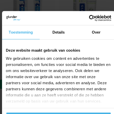
Toestemming
Details
Over
Direct leverbaar
Direct leverbaar
Halita Fluoride
Vitis Orthodontic
Tandpasta
Tandpasta
Deze website maakt gebruik van cookies
Inhoud: 75 ml
Inhoud: 75 ml
We gebruiken cookies om content en advertenties te
6,45
personaliseren, om functies voor social media te bieden en
Verkoopprijs
Normale prijs
Normale prijs
5,65
4,85
om ons websiteverkeer te analyseren. Ook delen we
informatie over uw gebruik van onze site met onze
partners voor social media, adverteren en analyse. Deze
-26%
-18%
partners kunnen deze gegevens combineren met andere
informatie die u aan ze heeft verstrekt of die ze hebben
verzameld op basis van uw gebruik van hun services.