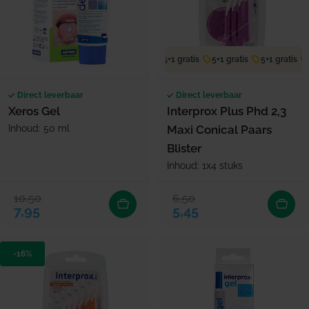
5+1 gratis
5+1 gratis
5+1 gratis
Direct leverbaar
Direct leverbaar
Xeros Gel
Interprox Plus Phd 2,3
Inhoud: 50 ml
Maxi Conical Paars
Blister
Inhoud: 1x4 stuks
10,50
6,50
Verkoopprijs
Normale prijs
Verkoopprijs
Normale prijs
7,95
5,45
-16%