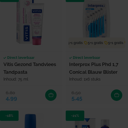
5+1 gratis
5+1 gratis
5+1 gratis
Direct leverbaar
Direct leverbaar
Vitis Gezond Tandvlees
Interprox Plus Phd 1,7
Tandpasta
Conical Blauw Blister
Inhoud: 75 ml
Inhoud: 1x6 stuks
6,80
6,50
Verkoopprijs
Normale prijs
Verkoopprijs
Normale prijs
4,99
5,45
-18%
-21%