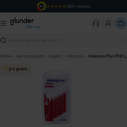
Ga
★★★★★
180+ reviews
9,3
naar
de
inhoud
Win
Zoeken
›
›
›
›
Home
Alle producten
Ragers
Interprox
Interprox Plus PHD 1,
5+1 gratis
Open media 0 in modaal venster
Open m