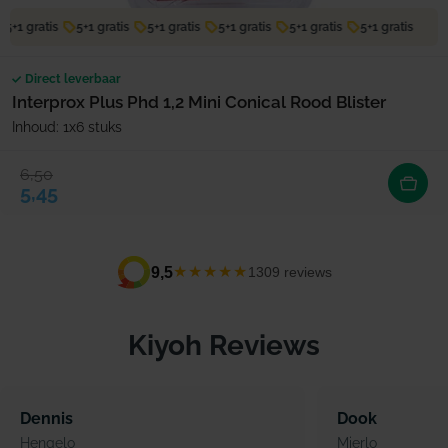
5+1 gratis
5+1 gratis
5+1 gratis
5+1 gratis
5+1 gratis
5+1 gratis
Direct leverbaar
Interprox Plus Phd 1,2 Mini Conical Rood Blister
Inhoud: 1x6 stuks
6,50
Verkoopprijs
Normale prijs
5,45
★★★★★
9,5
1309 reviews
Kiyoh Reviews
Dennis
Dook
Hengelo
Mierlo