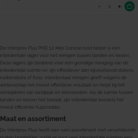
Aantal vermind
Hoevee
De Interprox Plus PHD 1,2 Mini Conical rood blister is een
interdentale rager voor het reinigen tussen tanden en kiezen.
Deze ragers zijn bedoeld voor een grondige reiniging van de
interdentale ruimte en zijn effectiever dan bijvoorbeeld stokers,
rubbersticks of floss. Interdentaal reinigen geeft volgens de
wetenschap het meest effectieve resultaat en helpt bij het
verwijderen van tandplak en etensresten. Als de ruimte tussen
tanden en kiezen het toelaat, zijn interdentale borstels het
meest efficiënte hulpmiddel.
Maat en assortiment
De Interprox Plus heeft een ruim assortiment met verschillende
maten borsteltjes, zodat er voor veel interdentale ruimten een