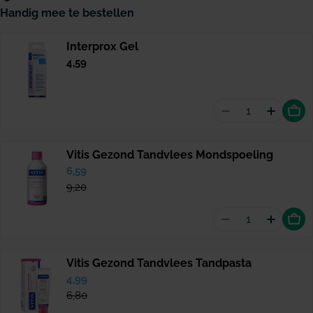
Handig mee te bestellen
Interprox Gel
Normale
4,59
prijs
Aantal vermind
Hoevee
Vitis Gezond Tandvlees Mondspoeling
Verkoopprijs
6,59
Normale
prijs
9,20
Aantal vermin
Hoevee
Vitis Gezond Tandvlees Tandpasta
Verkoopprijs
4,99
Normale
prijs
6,80