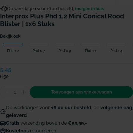
Op werkdagen voor 16:00 besteld,
morgen in huis
Interprox Plus Phd 1,2 Mini Conical Rood
Blister | 1x6 Stuks
Bekijk ook
Phd 1,2
Phd 0,7
Phd 0,9
Phd 1,1
Phd 1,4
Verkoopprijs
5,45
Normale
prijs
6,50
Hoeveelheid
Toevoegen aan winkelwagen
Aantal verminderen voor Interprox Plus PHD 1,2 Min
Hoeveelheid verhogen voor Interprox Plus PH
Op werkdagen voor
16:00 uur besteld
, de
volgende dag
geleverd
Gratis
verzending boven de
€59,99,-
Kosteloos
retourneren