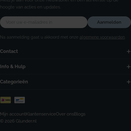
Meld je aan voor onze nieuwsbrief en ben als eerste op de
hoogte van acties en updates.
E-
Aanmelden
mail
Na aanmelding gaat u akkoord met onze
algemene voorwaarden
.
Contact
Info & Hulp
Categorieën
Betaalmethoden
Mijn account
Klantenservice
Over ons
Blogs
© 2026
Glunder.nl