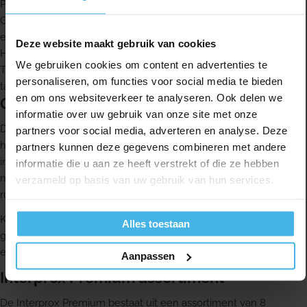
Praktisch handvat voor gebruiksgemak
Gecoat ijzerdraadje ter bescherming van elementen, vullingen
en implantaten
Deze website maakt gebruik van cookies
Hygiënisch beschermkapje voor opbergen en meenemen
We gebruiken cookies om content en advertenties te
Tynex© borstelhaartjes in twee kleuren voor detectie van
personaliseren, om functies voor social media te bieden
tandplaque en bloeding
en om ons websiteverkeer te analyseren. Ook delen we
Gebruik
informatie over uw gebruik van onze site met onze
De Interprox Premium interdentaal borsteltjes met recht
partners voor social media, adverteren en analyse. Deze
handvat zijn het meest geschikt voor het reinigen van
partners kunnen deze gegevens combineren met andere
interdentale ruimten voor in de mond. De Interprox Plus borstels
informatie die u aan ze heeft verstrekt of die ze hebben
met gehoekt handvat zijn juist erg geschikt voor de interdentale
verzameld op basis van uw gebruik van hun services.
ruimten in de zijdelingse delen.
Kies de juiste maat borstel. De maat is geschikt als het borsteltje
Alles toestaan
gemakkelijk, maar wel met enige weerstand, tussen de
elementen heen en weer te bewegen is.
Aanpassen
Interprox Premium assortiment
De Interprox Premium bestaat uit een assortiment van 8