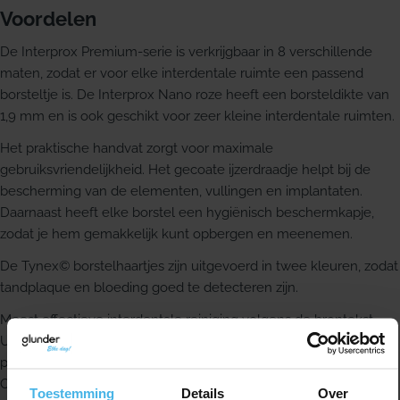
Voordelen
De Interprox Premium-serie is verkrijgbaar in 8 verschillende
maten, zodat er voor elke interdentale ruimte een passend
borsteltje is. De Interprox Nano roze heeft een borsteldikte van
1,9 mm en is ook geschikt voor zeer kleine interdentale ruimten.
Het praktische handvat zorgt voor maximale
gebruiksvriendelijkheid. Het gecoate ijzerdraadje helpt bij de
bescherming van de elementen, vullingen en implantaten.
Daarnaast heeft elke borstel een hygiënisch beschermkapje,
zodat je hem gemakkelijk kunt opbergen en meenemen.
De Tynex© borstelhaartjes zijn uitgevoerd in twee kleuren, zodat
tandplaque en bloeding goed te detecteren zijn.
Meest effectieve interdentale reiniging volgens de brontekst
Uitgebreide maatvoering, voor elke interdentale ruimte een
passend borsteltje
Ook geschikt voor zeer kleine interdentale ruimten
Toestemming
Details
Over