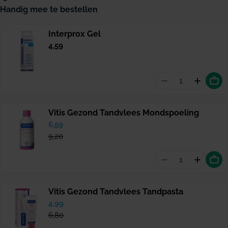
Handig mee te bestellen
Interprox Gel
Normale
4,59
prijs
Aantal vermind
Hoevee
Vitis Gezond Tandvlees Mondspoeling
Verkoopprijs
6,59
Normale
prijs
9,20
Aantal vermin
Hoevee
Vitis Gezond Tandvlees Tandpasta
Verkoopprijs
4,99
Normale
prijs
6,80