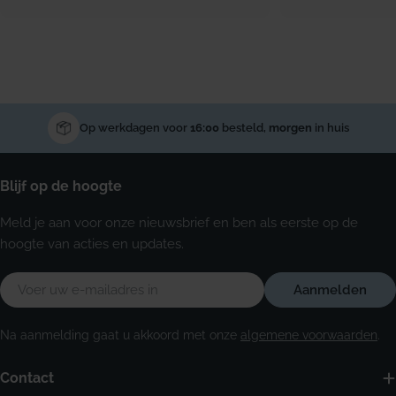
Op werkdagen voor
16:00
besteld,
morgen
in huis
Blijf op de hoogte
Meld je aan voor onze nieuwsbrief en ben als eerste op de
hoogte van acties en updates.
E-
Aanmelden
mail
Na aanmelding gaat u akkoord met onze
algemene voorwaarden
.
Contact