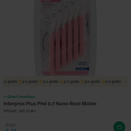
5+1 gratis
5+1 gratis
5+1 gratis
5+1 gratis
5+1 gratis
5+1 gratis
Direct leverbaar
Interprox Plus Phd 0,7 Nano Roze Blister
Inhoud: 1x6 stuks
6,50
Verkoopprijs
Normale prijs
5,45