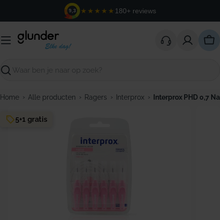
Ga
★★★★★
180+ reviews
9,3
naar
de
inhoud
Win
Zoeken
›
›
›
›
Home
Alle producten
Ragers
Interprox
Interprox PHD 0,7 Na
5+1 gratis
Open media 0 in modaal venster
Open m