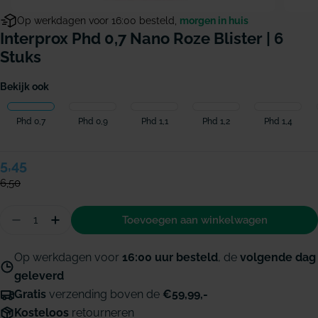
Op werkdagen voor 16:00 besteld,
morgen in huis
Interprox Phd 0,7 Nano Roze Blister | 6
Stuks
Bekijk ook
Phd 0,7
Phd 0,9
Phd 1,1
Phd 1,2
Phd 1,4
Verkoopprijs
5,45
Normale
prijs
6,50
Hoeveelheid
Toevoegen aan winkelwagen
Aantal verminderen voor Interprox PHD 0,7 Nano r
Hoeveelheid verhogen voor Interprox PHD 0
Op werkdagen voor
16:00 uur besteld
, de
volgende dag
geleverd
Gratis
verzending boven de
€59,99,-
Kosteloos
retourneren