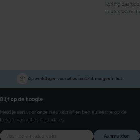
korting daardoo
anders waren he
Op werkdagen voor
16:00
besteld,
morgen
in huis
Blijf op de hoogte
Meld je aan voor onze nieuwsbrief en ben als eerste op de
hoogte van acties en updates.
E-
Aanmelden