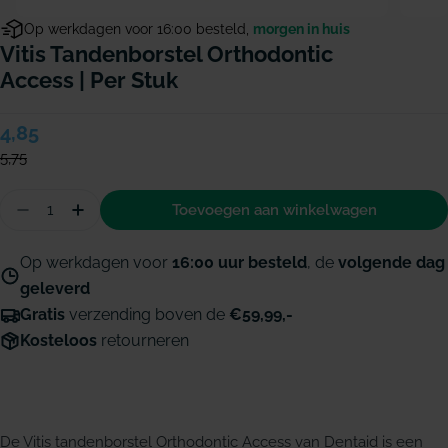
Op werkdagen voor 16:00 besteld,
morgen in huis
Vitis Tandenborstel Orthodontic
Access | Per Stuk
Verkoopprijs
4,85
Normale
prijs
5,75
Hoeveelheid
Toevoegen aan winkelwagen
Aantal verminderen voor Vitis tandenborstel Ort
Hoeveelheid verhogen voor Vitis tandenbor
Op werkdagen voor
16:00 uur besteld
, de
volgende dag
geleverd
Gratis
verzending boven de
€59,99,-
Kosteloos
retourneren
De Vitis tandenborstel Orthodontic Access van Dentaid is een