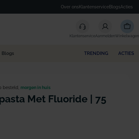
Over ons
Klantenservice
Blogs
Acties
Winke
Klantenservice
Aanmelden
Winkelwagen
Blogs
TRENDING
ACTIES
0 besteld,
morgen in huis
asta Met Fluoride | 75