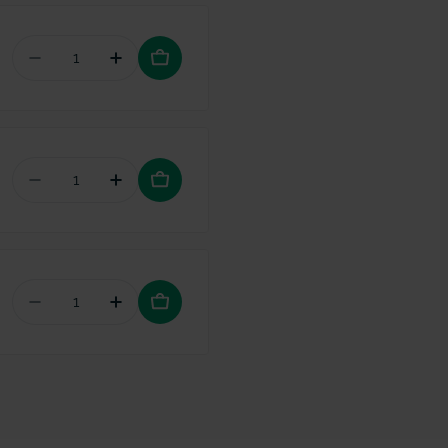
Aantal verminderen voor Bluem chirurgische tan
Hoeveelheid verhogen voor Bluem chiru
Aantal verminderen voor Bluem mondspray
Hoeveelheid verhogen voor Bluem mo
Aantal verminderen voor Interprox PHD 1,7 Conica
Hoeveelheid verhogen voor Interprox PH