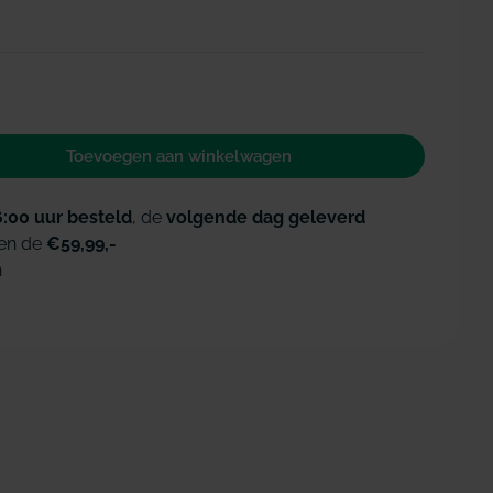
Open media 2 i
Toevoegen aan winkelwagen
 voor Bluem tandpasta met fluoride
id verhogen voor Bluem tandpasta met fluoride
6:00 uur besteld
, de
volgende dag geleverd
en de
€59,99,-
n