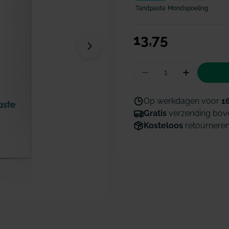
Tandpasta
Mondspoeling
Normale
13,75
Open media 1 in modaal venster
prijs
Hoeveelheid
Aantal verminderen
Hoeveelhe
Op werkdagen voor
1
Gratis
verzending bov
Kosteloos
retournere