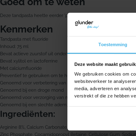
Goed om te weten
Deze tandpasta heette eerder 'perio care'. Er zijn nog steeds ve
Kenmerken
Tandpasta met fluoride
Toestemming
Inhoud: 75 ml
Bevat actieve zuurstof uit onder andere honing
Bevat xylitol en lactoferrine
Deze website maakt gebruik
Met calciumfluoride
We gebruiken cookies om cont
Preventief te gebruiken om te helpen tanden en tandvlees gez
websiteverkeer te analyseren
Genoemd voor verbetering van de conditie van het tandvlees
media, adverteren en analys
Genoemd bij een droge mond
verstrekt of die ze hebben v
Genoemd voor verzorging van mondblaasjes
Genoemd bij een slechte adem
Ingrediënten:
Arginine 8%, Calcium Carbonate, Aqua, Sorbitol, Sodium Lauryl 
Zinc Phosphate, Cocamidopropyl Betaine, Cellulose Gum, Sodiu