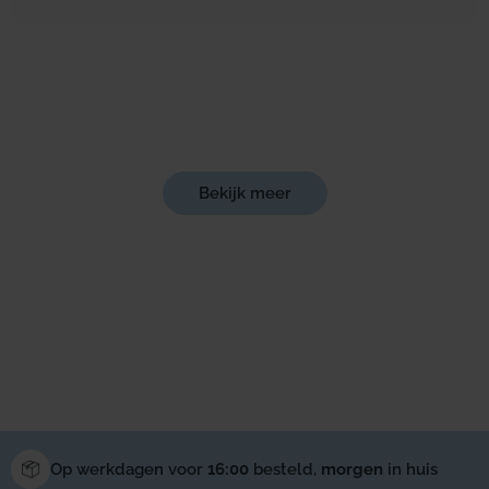
Bekijk meer
Op werkdagen voor
16:00
besteld,
morgen
in huis