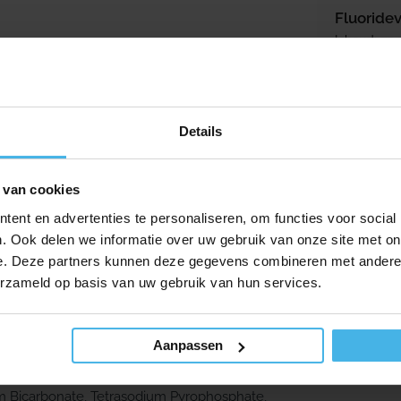
Fluoridevr
Inhoud: 75 
rpakkingen in omloop waarop perio care staat.
Normale p
13,75
Details
 van cookies
ent en advertenties te personaliseren, om functies voor social
ond te houden
. Ook delen we informatie over uw gebruik van onze site met on
e. Deze partners kunnen deze gegevens combineren met andere i
erzameld op basis van uw gebruik van hun services.
Aanpassen
Sulfate, Aroma, Sodium Monofluorophosphate,
m Bicarbonate, Tetrasodium Pyrophosphate,