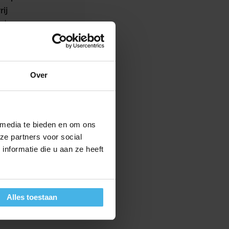
ij
ml
rijs
Over
 media te bieden en om ons
ze partners voor social
nformatie die u aan ze heeft
Alles toestaan