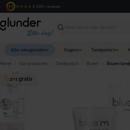
Ga
★★★★★
180+ reviews
9,3
naar
de
inhoud
Zoeken
Alle categorieën
Ragers
Tandpasta's
Home
›
Alle producten
›
Tandpasta's
›
Bluem
›
Bluem tandp
2+1 gratis