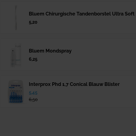
Bluem Chirurgische Tandenborstel Ultra Soft
Normale
5,20
prijs
Bluem Mondspray
Normale
6,25
prijs
Interprox Phd 1,7 Conical Blauw Blister
Verkoopprijs
5,45
Normale
prijs
6,50