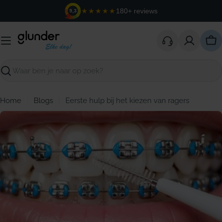
Ga
★★★★★
180+ reviews
9,3
naar
de
inhoud
Win
Zoeken
Home
Blogs
Eerste hulp bij het kiezen van ragers