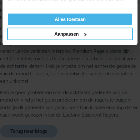
algemeen zijn ragers die goedgekeurd zijn voor de Nederlandse
markt kwalitatief goed, echter per persoon kan de mening over
het gebruik verschillen.
Alles toestaan
Onze ervaring is dat mensen die het lastig vinden om de
Aanpassen
achterste kiezen te ragen vaak de keuze maken voor de
Interprox Ragers. Deze ragers zijn beschikbaar in twee
verschillende varianten Interprox Premium Ragers (deze zijn
recht) en Interprox Plus Ragers (deze zijn schuin, en ideaal voor
de achterste kiezen). Heb je moeite om het achterste gedeelte
van de mond te ragen, is een combinatie van beide varianten
een uitkomst.
Heb je geen problemen met de achterste gedeelte van de
mond en vind je het geen probleem om de ragers te buigen,
zodat je dit gedeelte kan gebruiken? Dan is onze ervaring dat er
vaak wordt gekozen voor de Lactona Easydent Ragers.
Terug naar blogs