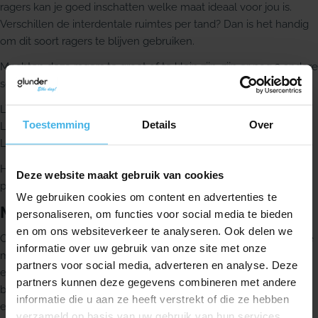
ragers kan je goed inschatten welke maat ideaal voor jou is.
Verschillen de interdentale ruimtes per tand? Dan is het handig
om dit soort ragers te blijven gebruiken.
Mochten deze ragers te groot of te klein zijn, zijn er nog 2 andere
soorten Lactona ragers beschikbaar:
Lactona Ragers Easydent A | 2,5-5mm Geel
Toestemming
Details
Over
Lactona Ragers Easydent B | 3,1-8mm Rood
Lactona Ragers Easydent C | 6-11mm Zwart
Heb je de ideale maat gevonden? Top! Nu op zoek naar de
Deze website maakt gebruik van cookies
perfecte rager voor jou.
We gebruiken cookies om content en advertenties te
Merken Interdentale Ragers
personaliseren, om functies voor social media te bieden
en om ons websiteverkeer te analyseren. Ook delen we
Om het makkelijk te maken zijn er naast heel veel verschillende
informatie over uw gebruik van onze site met onze
maten, nog veel meer verschillende merken. Een merk is altijd
partners voor social media, adverteren en analyse. Deze
een persoonlijke keuze en ben je erg gehecht aan een merk,
partners kunnen deze gegevens combineren met andere
blijf deze vooral gebruiken. Uiteindelijk gaat het erom of je met
informatie die u aan ze heeft verstrekt of die ze hebben
een prettig gevoel de tanden schoon kunt ragen. Over het
verzameld op basis van uw gebruik van hun services.