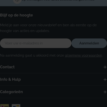
Blijf op de hoogte
Meld je aan voor onze nieuwsbrief en ben als eerste op de
hoogte van acties en updates.
E-
Aanmelden
mail
Na aanmelding gaat u akkoord met onze
algemene voorwaarden
.
Contact
Info & Hulp
Categorieën
Betaalmethoden