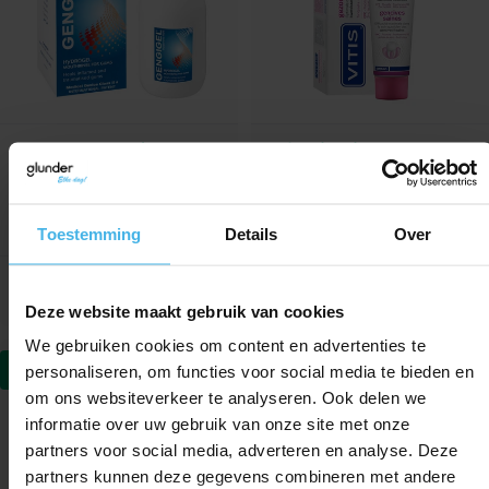
Nog 4 op voorraad
Direct leverbaar
Gengigel Mondspoeling
Vitis Gezond Tandvlees
Inhoud: 150 ml
Tandpasta
Inhoud: 75 ml
Toestemming
Details
Over
8,95
6,80
Verkoopprijs
Normale prijs
Verkoopprijs
Normale prijs
6,99
4,99
Deze website maakt gebruik van cookies
We gebruiken cookies om content en advertenties te
personaliseren, om functies voor social media te bieden en
-25%
om ons websiteverkeer te analyseren. Ook delen we
informatie over uw gebruik van onze site met onze
partners voor social media, adverteren en analyse. Deze
partners kunnen deze gegevens combineren met andere