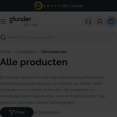
Ga
★★★★★
180+ reviews
9,3
naar
de
inhoud
Win
Zoeken
›
›
Home
Categorieën
Alle producten
Alle producten
Bij Glunder vind je het volledige assortiment professionele
mondverzorgingsproducten van merken als Elmex, TePe,
Sensodyne en Lactona. Producten die tandartsen en
mondhygiënisten aanbevelen, voor een scherpe prijs. Snel
geleverd, wekelijks nieuwe aanbiedingen.
A
Filter
407 producten