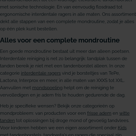
met sonische technologie. En van eenvoudig flosdraad tot
ergonomische interdentale ragers in alle maten. Ons assortiment
dekt alle stappen van een complete mondroutine, zodat je alles
op één plek kunt bestellen.
Alles voor een complete mondroutine
Een goede mondroutine bestaat uit meer dan alleen poetsen.
Interdentale reiniging is net zo belangrijk: tandplak tussen de
tanden bereik je niet met een tandenborstel alleen. In onze
categorie
interdentale ragers
vind je borsteltjes van TePe,
Lactona, Interprox en meer, in alle maten van XXXS tot XXL.
Aanvullen met
mondspoeling
helpt om de reiniging te
vervolledigen en je adem fris te houden gedurende de dag.
Heb je specifieke wensen? Bekijk onze categorieën op
mondprobleem: van producten voor een
frisse adem
en
witte
tanden
tot oplossingen bij droge mond of gevoelig tandvlees.
Voor kinderen hebben we een eigen assortiment onder
Kids
met tandenborstels, tandpasta's en ragers die speciaal zijn