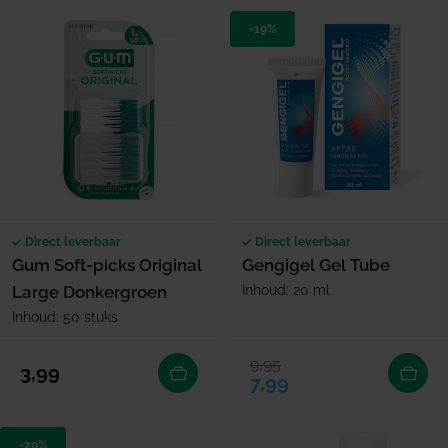
-19%
Direct leverbaar
Direct leverbaar
Gum Soft-picks Original
Gengigel Gel Tube
Large Donkergroen
Inhoud: 20 ml
Inhoud: 50 stuks
9,95
Verkoopprijs
Normale prijs
Normale prijs
3,99
7,99
-20%