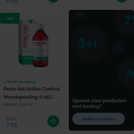
-29%
Direct leverbaar
Perio Aid Active Control
Mondspoeling 0.05%
Opzoek naar producten
Inhoud: 500 ml
met korting?
11,20
Bekijk onze acties
Verkoopprijs
Normale prijs
7,95