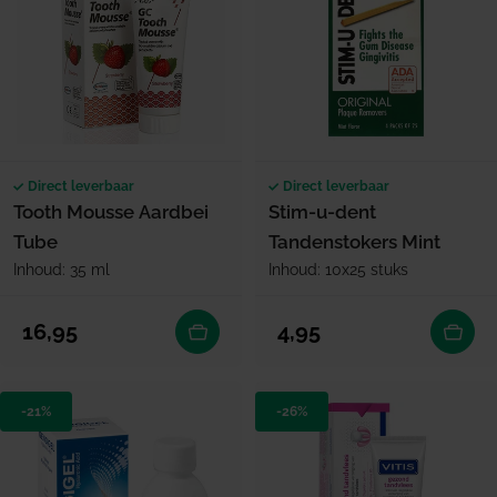
Direct leverbaar
Direct leverbaar
Tooth Mousse Aardbei
Stim-u-dent
Tube
Tandenstokers Mint
Inhoud: 35 ml
Inhoud: 10x25 stuks
Normale prijs
Normale prijs
16,95
4,95
-21%
-26%