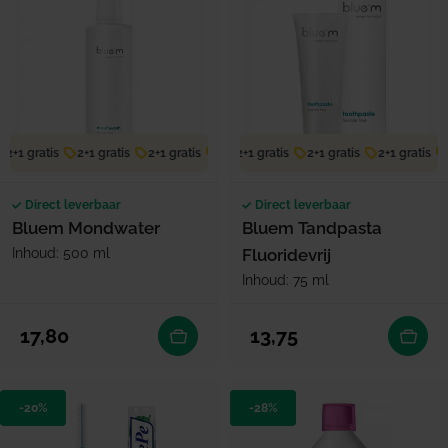
2+1 gratis
2+1 gratis
2+1 gratis
2+1 gratis
2+1 gratis
2+1 gratis
2+1 gratis
2+1 gratis
2+1 gratis
Direct leverbaar
Direct leverbaar
Bluem Mondwater
Bluem Tandpasta
Inhoud: 500 ml
Fluoridevrij
Inhoud: 75 ml
Normale prijs
Normale prijs
17,80
13,75
-20%
-28%