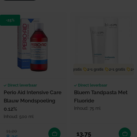
l
l
e
-25%
p
r
o
d
u
2+1 gratis
2+1 gratis
2+1 gratis
2+1 g
c
Direct leverbaar
Direct leverbaar
t
Perio Aid Intensive Care
Bluem Tandpasta Met
e
Blauw Mondspoeling
Fluoride
0.12%
Inhoud: 75 ml
n
Inhoud: 500 ml
11,20
Verkoopprijs
Normale prijs
Normale prijs
13,75
8,35