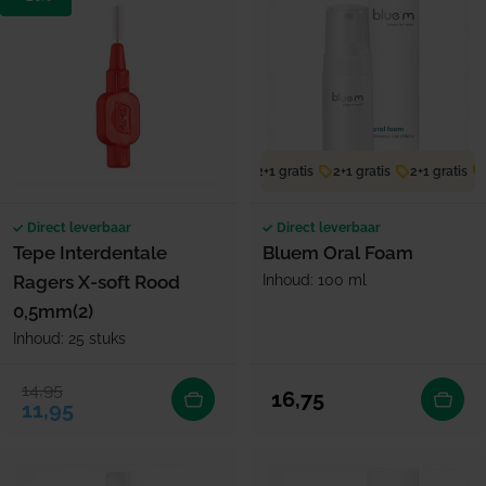
2+1 gratis
2+1 gratis
2+1 gratis
Direct leverbaar
Direct leverbaar
Tepe Interdentale
Bluem Oral Foam
Ragers X-soft Rood
Inhoud: 100 ml
0,5mm(2)
Inhoud: 25 stuks
14,95
Verkoopprijs
Normale prijs
Normale prijs
16,75
11,95