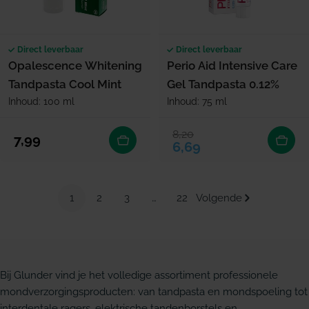
Direct leverbaar
Direct leverbaar
Opalescence Whitening
Perio Aid Intensive Care
Tandpasta Cool Mint
Gel Tandpasta 0.12%
Inhoud: 100 ml
Inhoud: 75 ml
8,20
Verkoopprijs
Normale prijs
Normale prijs
7,99
6,69
1
2
3
…
22
Volgende
Bij Glunder vind je het volledige assortiment professionele
mondverzorgingsproducten: van tandpasta en mondspoeling tot
interdentale ragers, elektrische tandenborstels en