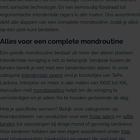
met sonische technologie. En van eenvoudig flosdraad tot
ergonomische interdentale ragers in alle maten. Ons assortiment
dekt alle stappen van een complete mondroutine, zodat je alles
op één plek kunt bestellen.
Alles voor een complete mondroutine
Een goede mondroutine bestaat uit meer dan alleen poetsen.
Interdentale reiniging is net zo belangrijk: tandplak tussen de
tanden bereik je niet met een tandenborstel alleen. In onze
categorie
interdentale ragers
vind je borsteltjes van TePe,
Lactona, Interprox en meer, in alle maten van XXXS tot XXL.
Aanvullen met
mondspoeling
helpt om de reiniging te
vervolledigen en je adem fris te houden gedurende de dag.
Heb je specifieke wensen? Bekijk onze categorieën op
mondprobleem: van producten voor een
frisse adem
en
witte
tanden
tot oplossingen bij droge mond of gevoelig tandvlees.
Voor kinderen hebben we een eigen assortiment onder
Kids
met tandenborstels, tandpasta's en ragers die speciaal zijn