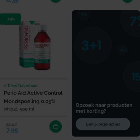
-29%
Direct leverbaar
Perio Aid Active Control
Mondspoeling 0.05%
Opzoek naar producten
Inhoud: 500 ml
met korting?
11,20
Bekijk onze acties
Verkoopprijs
Normale prijs
7,95