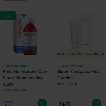
l
l
e
-25%
p
r
o
d
u
2+1 gratis
2+1 gratis
2+1 gratis
2+1
c
Direct leverbaar
Direct leverbaar
t
Perio Aid Intensive Care
Bluem Tandpasta Met
e
Blauw Mondspoeling
Fluoride
0.12%
Inhoud: 75 ml
n
Inhoud: 500 ml
11,20
Verkoopprijs
Normale prijs
Normale prijs
13,75
8,35