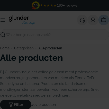
Ga
★★★★★
180+ reviews
9,3
naar
de
inhoud
Win
Zoeken
›
›
Home
Categorieën
Alle producten
Alle producten
Bij Glunder vind je het volledige assortiment professionele
mondverzorgingsproducten van merken als Elmex, TePe,
Sensodyne en Lactona. Producten die tandartsen en
mondhygiënisten aanbevelen, voor een scherpe prijs. Snel
geleverd, wekelijks nieuwe aanbiedingen.
A
Filter
407 producten