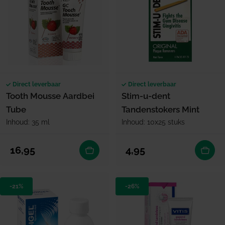
Direct leverbaar
Direct leverbaar
Tooth Mousse Aardbei
Stim-u-dent
Tube
Tandenstokers Mint
Inhoud: 35 ml
Inhoud: 10x25 stuks
Normale prijs
Normale prijs
16,95
4,95
-21%
-26%