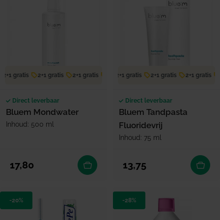
2+1 gratis
2+1 gratis
2+1 gratis
2+1 gratis
2+1 gratis
2+1 gratis
2+1 gratis
2+1 gratis
2+1 gratis
2
Direct leverbaar
Direct leverbaar
Bluem Mondwater
Bluem Tandpasta
Inhoud: 500 ml
Fluoridevrij
Inhoud: 75 ml
Normale prijs
Normale prijs
17,80
13,75
-20%
-28%