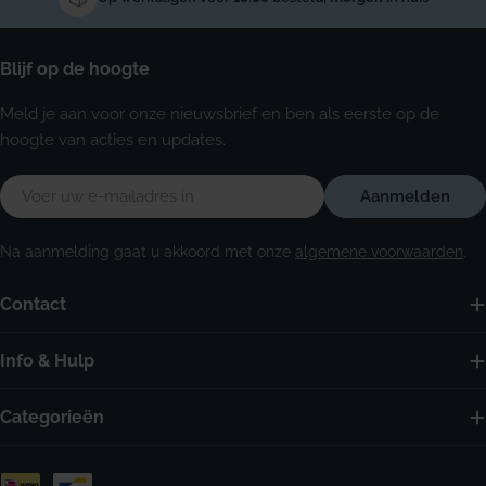
Blijf op de hoogte
Meld je aan voor onze nieuwsbrief en ben als eerste op de
hoogte van acties en updates.
E-
Aanmelden
mail
Na aanmelding gaat u akkoord met onze
algemene voorwaarden
.
Contact
Info & Hulp
Categorieën
Betaalmethoden