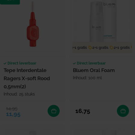
2+1 gratis
2+1 gratis
2+1 gratis
2
Direct leverbaar
Direct leverbaar
Tepe Interdentale
Bluem Oral Foam
Ragers X-soft Rood
Inhoud: 100 ml
0,5mm(2)
Inhoud: 25 stuks
14,95
Verkoopprijs
Normale prijs
Normale prijs
16,75
11,95