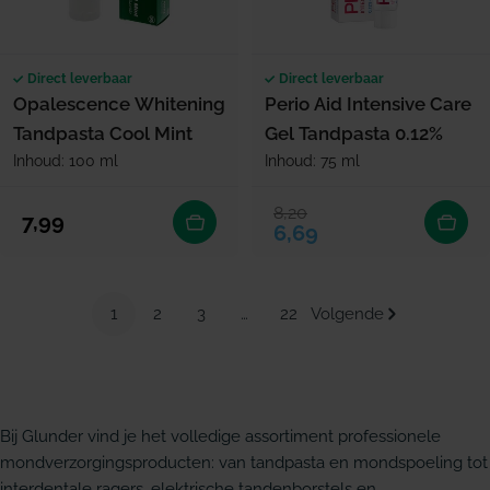
Direct leverbaar
Direct leverbaar
Opalescence Whitening
Perio Aid Intensive Care
Tandpasta Cool Mint
Gel Tandpasta 0.12%
Inhoud: 100 ml
Inhoud: 75 ml
8,20
Verkoopprijs
Normale prijs
Normale prijs
7,99
6,69
1
2
3
…
22
Volgende
Bij Glunder vind je het volledige assortiment professionele
mondverzorgingsproducten: van tandpasta en mondspoeling tot
interdentale ragers, elektrische tandenborstels en