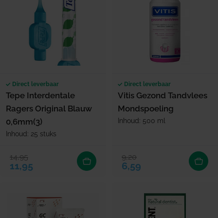
Direct leverbaar
Direct leverbaar
Tepe Interdentale
Vitis Gezond Tandvlees
Ragers Original Blauw
Mondspoeling
0,6mm(3)
Inhoud: 500 ml
Inhoud: 25 stuks
14,95
9,20
Verkoopprijs
Normale prijs
Verkoopprijs
Normale prijs
11,95
6,59