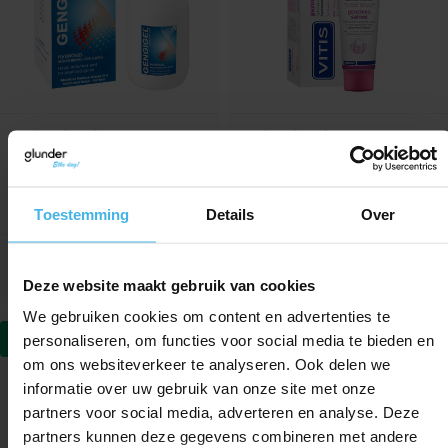
Direct leverbaar
Direct leverbaar
Gengigel Mondspoeling
Vitis Gezond Tandvlees
Inhoud: 150 ml
Tandpasta
Inhoud: 75 ml
Toestemming
Details
Over
8,95
6,80
Verkoopprijs
Normale prijs
Verkoopprijs
Normale prijs
6,99
4,99
Deze website maakt gebruik van cookies
We gebruiken cookies om content en advertenties te
personaliseren, om functies voor social media te bieden en
-25%
om ons websiteverkeer te analyseren. Ook delen we
informatie over uw gebruik van onze site met onze
partners voor social media, adverteren en analyse. Deze
partners kunnen deze gegevens combineren met andere