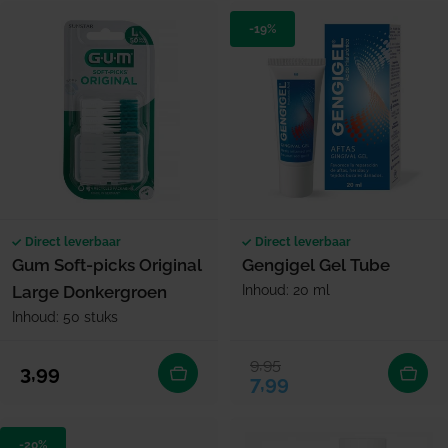
-19%
Direct leverbaar
Direct leverbaar
Gum Soft-picks Original
Gengigel Gel Tube
Large Donkergroen
Inhoud: 20 ml
Inhoud: 50 stuks
9,95
Verkoopprijs
Normale prijs
Normale prijs
3,99
7,99
-20%