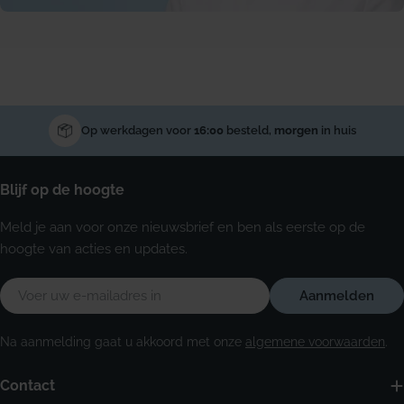
Op werkdagen voor
16:00
besteld,
morgen
in huis
Blijf op de hoogte
Meld je aan voor onze nieuwsbrief en ben als eerste op de
hoogte van acties en updates.
E-
Aanmelden
mail
Na aanmelding gaat u akkoord met onze
algemene voorwaarden
.
Contact