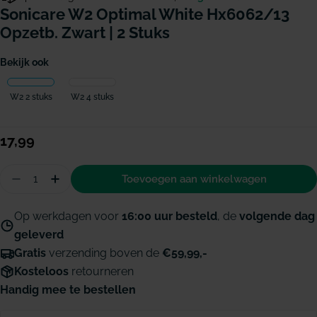
Sonicare W2 Optimal White Hx6062/13
Opzetb. Zwart | 2 Stuks
Bekijk ook
W2 2 stuks
W2 4 stuks
Normale
17,99
prijs
Hoeveelheid
Toevoegen aan winkelwagen
Aantal verminderen voor Sonicare W2 Optimal W
Hoeveelheid verhogen voor Sonicare W2 O
Op werkdagen voor
16:00 uur besteld
, de
volgende dag
geleverd
Gratis
verzending boven de
€59,99,-
Kosteloos
retourneren
Handig mee te bestellen