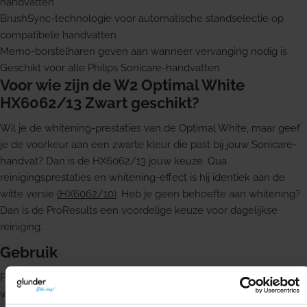
handvatten
BrushSync-technologie voor automatische standselectie op
compatibele handvatten
Memo-borstelharen geven aan wanneer vervanging nodig is
Geschikt voor alle Philips Sonicare-handvatten
Voor wie zijn de W2 Optimal White
HX6062/13 Zwart geschikt?
Wil je de whitening-prestaties van de Optimal White, maar geef
je de voorkeur aan een zwarte kleur die past bij jouw Sonicare-
handvat? Dan is de HX6062/13 jouw keuze. Qua
reinigingsprestaties en whitening-effect is hij identiek aan de
witte versie
(HX6062/10)
. Heb je geen behoefte aan whitening?
Dan is de ProResults een voordelige keuze voor dagelijkse
reiniging.
Gebruik
Poets tweemaal per dag minimaal 2 minuten voor het beste
whitening-effect. Vervang de opzetborstel elke 3 maanden. De