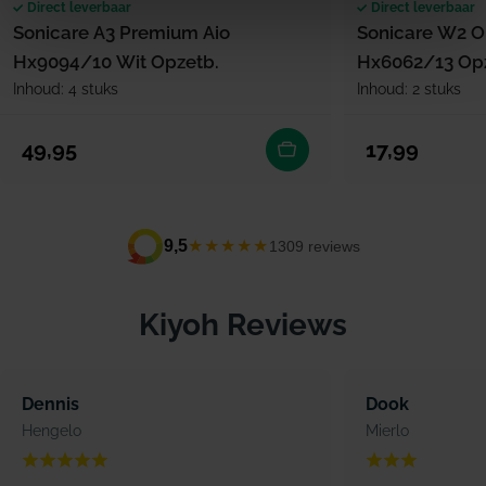
Direct leverbaar
Direct leverbaar
Sonicare A3 Premium Aio
Sonicare W2 O
Hx9094/10 Wit Opzetb.
Hx6062/13 Opz
Inhoud: 4 stuks
Inhoud: 2 stuks
Normale prijs
Normale prijs
49,95
17,99
★★★★★
9,5
1309 reviews
Kiyoh Reviews
Dennis
Dook
Hengelo
Mierlo