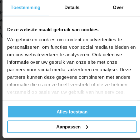
memo-borstelharen geven tijdig een seintje.
Toestemming
Details
Over
Bestel de W2 Optimal White HX6062/13 Zwart bij Glunder voor
een scherpe prijs. Bekijk ook onze volledige selectie
witte
tanden producten
en alle
Philips Sonicare producten
.
Deze website maakt gebruik van cookies
Vergelijkbare producten
We gebruiken cookies om content en advertenties te
personaliseren, om functies voor social media te bieden en
om ons websiteverkeer te analyseren. Ook delen we
informatie over uw gebruik van onze site met onze
partners voor social media, adverteren en analyse. Deze
partners kunnen deze gegevens combineren met andere
informatie die u aan ze heeft verstrekt of die ze hebben
verzameld op basis van uw gebruik van hun services.
Alles toestaan
Aanpassen